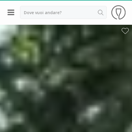
Indietro
Cantine da visitare e degustazioni vini Alsazia
Cantine da visitare e degustazioni vini Beaujolais
Cantine da visitare e degustazioni vini Bordeaux
Cantine da visitare e degustazioni vini Borgogna
Cantine da visitare e degustazioni vini
Champagne
Cantine da visitare e degustazioni vini Giura
Cantine da visitare e degustazioni vini Languedoc
Roussillon
Cantine da visitare e degustazioni vini Poitou