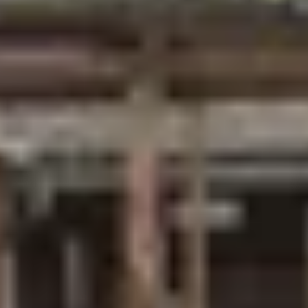
Champagne Ruinart
Champagne Taittinger
Champagne Veuve Clicquot
Château de Pommard
Château Cadet Bon
Emile Beyer
Pressoria