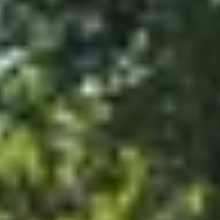
Charentes
Cantine da visitare e degustazioni vini Provenza
Cantine da visitare e degustazioni vini Savoia
Cantine da visitare e degustazioni vini Sud Ouest
Cantine da visitare e degustazioni vini Valle della
Loira
Cantine da visitare e degustazioni vini Valle del
Rodano
Cantine da visitare e degustazioni vini Beaune
Cantine da visitare e degustazioni vini Chablis
Cantine da visitare e degustazioni vini Cognac
Cantine da visitare e degustazioni vini Colmar
Cantine da visitare e degustazioni champagne
Epernay