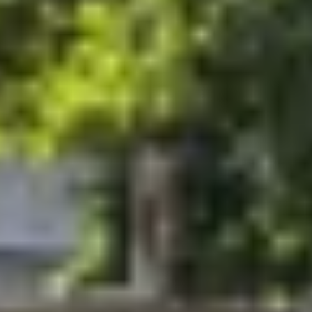
Cantine da visitare e degustazioni vini Nizza
Cantine da visitare e degustazioni champagne
Reims
Cantine da visitare e degustazioni vini Saint
Emilion
Champagne Canard-Duchêne
Champagne Lanson
Champagne Mercier
Champagne Moët & Chandon
Champagne Mumm
Champagne Vranken-Pommery
Villa Demoiselle