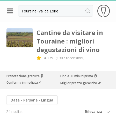
Indietro
Cantine da visitare e degustazioni vini Alsazia
Cantine da visitare in
Touraine : migliori
Cantine da visitare e degustazioni vini Beaujolais
degustazioni di vino
Cantine da visitare e degustazioni vini Bordeaux
4.8
/5
(
1907
recensioni)
Cantine da visitare e degustazioni vini Borgogna
Cantine da visitare e degustazioni vini
Champagne
Prenotazione gratuita ✌️
Fino a 30 minuti prima ⏱
Conferma immediata ⚡️
Miglior prezzo garantito 🎉
Cantine da visitare e degustazioni vini Giura
Cantine da visitare e degustazioni vini Languedoc
Data
Persone
Lingua
Roussillon
Cantine da visitare e degustazioni vini Poitou
24 risultati