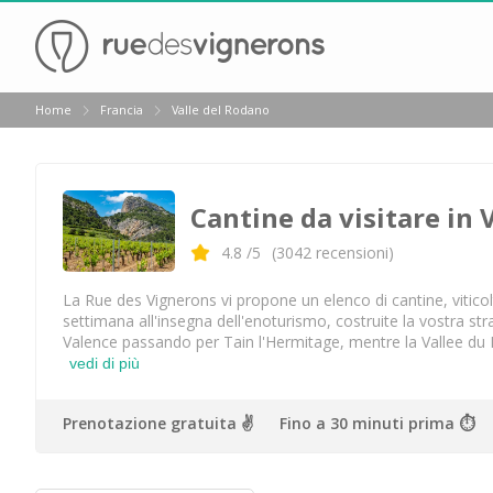
Indietro
Home
Francia
Valle del Rodano
Cantine da visitare e degustazioni vini Alsazia
Cantine da visitare e degustazioni vini Beaujolais
Cantine da visitare in 
Cantine da visitare e degustazioni vini Bordeaux
Cantine da visitare e degustazioni vini Borgogna
4.8
/5
(
3042
recensioni)
Cantine da visitare e degustazioni vini Champagne
La Rue des Vignerons vi propone un elenco di cantine, viticolt
settimana all'insegna dell'enoturismo, costruite la vostra str
Cantine da visitare e degustazioni vini Giura
Valence passando per Tain l'Hermitage, mentre la Vallee du
vedi di più
Cantine da visitare e degustazioni vini Languedoc Ro
Cantine da visitare e degustazioni vini Poitou Chare
Prenotazione gratuita ✌️
Fino a 30 minuti prima ⏱
Cantine da visitare e degustazioni vini Provenza