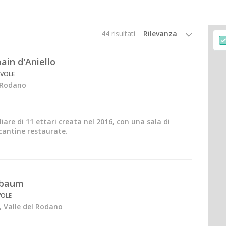
44 risultati
ira
in d'Aniello
ano
EVOLE
l Rodano
are di 11 ettari creata nel 2016, con una sala di
cantine restaurate.
ay
lbaum
VOLE
s
, Valle del Rodano