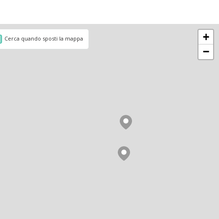
+
Cerca quando sposti la mappa
−