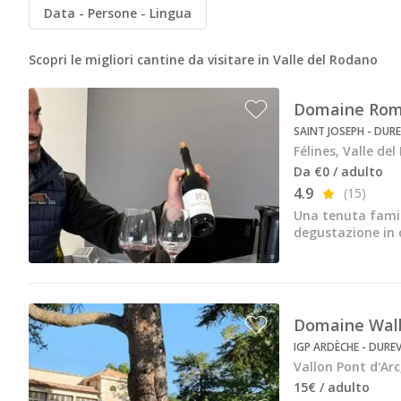
Cantine da visitare e degustazioni vini Savoia
Data
Persone
Lingua
Cantine da visitare e degustazioni vini Sud Ouest
Scopri le migliori cantine da visitare in Valle del Rodano
Cantine da visitare e degustazioni vini Valle della Lo
Domaine Roma
Cantine da visitare e degustazioni vini Valle del Rod
SAINT JOSEPH - DUR
Cantine da visitare e degustazioni vini Beaune
Félines, Valle de
Da €0 / adulto
Cantine da visitare e degustazioni vini Chablis
4.9
(15)
Cantine da visitare e degustazioni vini Cognac
Una tenuta famili
degustazione in 
Cantine da visitare e degustazioni vini Colmar
Cantine da visitare e degustazioni champagne Epern
Cantine da visitare e degustazioni vini Nizza
Domaine Wa
IGP ARDÈCHE - DURE
Cantine da visitare e degustazioni champagne Reim
Vallon Pont d'Arc
Cantine da visitare e degustazioni vini Saint Emilion
15€ / adulto