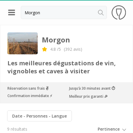
Retour
Château de Corcelles
Morgon
Château de Montmelas
4.8
/5
(
392
avis)
Château de Poncié
Les meilleures dégustations de vin,
Hameau Duboeuf
vignobles et caves à visiter
Cours d'oenologie Beaujolais
Réservation sans frais ✌️
Jusqu’à 30 minutes avant ⏱
Tous les cours d'oenologie
Confirmation immédiate ⚡️
Meilleur prix garanti 🎉
Visite cave & dégustation vin Alsace
Visite cave & dégustation vin Beaujolais
Date
Personnes
Langue
Visite chateau & dégustation vin Bordeaux
9 résultats