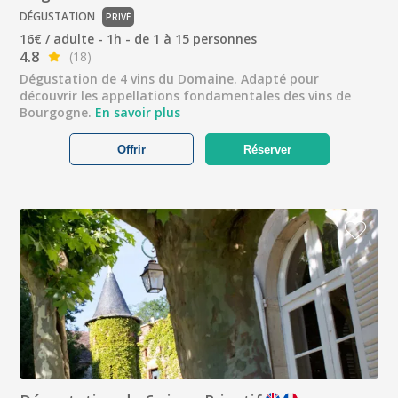
DÉGUSTATION
PRIVÉ
16€ / adulte - 1h - de 1 à 15 personnes
4.8
(18)
Dégustation de 4 vins du Domaine. Adapté pour
découvrir les appellations fondamentales des vins de
Bourgogne.
En savoir plus
Offrir
Réserver