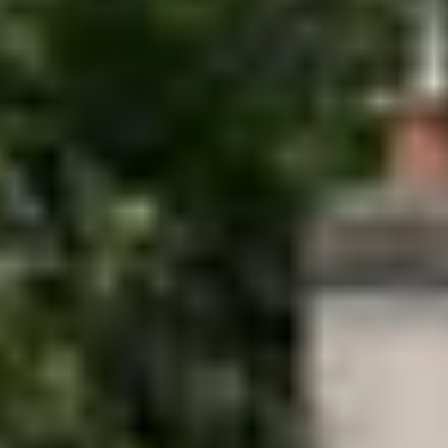
Château de Meursault
Château de Pommard
Château de Saint Aubin
Cité des vins Beaune
Domaine Besancenot
Domaine Borgnat
Domaine Chanson
Domaine de Montmain
Veuve Ambal
Cadeau dégustation vin Bourgogne
Carte Cadeau
Cours d'oenologie Beaune