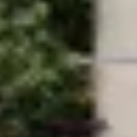
Cours d'oenologie Bourgogne
Cours d'oenologie Dijon
Tous les cours d'oenologie & ateliers
Visite cave & dégustation vin Alsace
Visite cave & dégustation vin Beaujolais
Visite chateau & dégustation vin Bordeaux
Visite cave & dégustation vin Bourgogne
Visite cave & distillerie Calvados
Visite cave Champagne
Visite cave & dégustation vin Corse
Visite cave & dégustation vin Jura
Visite cave & dégustation vin Languedoc