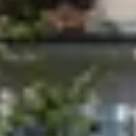
Roussillon
Visite rhumerie Martinique
Visite cave & dégustation vin Poitou Charentes
Domaines viticoles Provence
Visite cave & dégustation vin Savoie
Visite cave & dégustation vin Sud Ouest
Visite cave & dégustation vin Val de Loire
Visite cave & dégustation vin Vallée du Rhône
Séjours oenologiques Beaune
Séjours oenologiques Bourgogne
Séjours oenologiques Chablis
Séjours bien-être Bourgogne