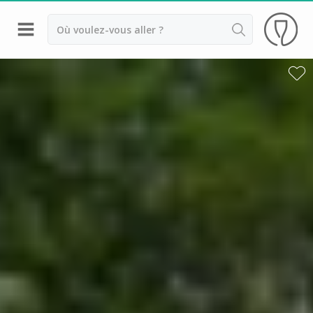
Retour
Visite cave & dégustation vin Beaune
Visite cave & dégustation vin Chablis
Visite cave & dégustation vin Dijon
Visite cave & dégustation vin Meursault
Armand Heitz
Champy
Château de Chamilly
Château de Chamirey
Château de Marsannay