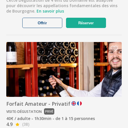
Cette Dégustation de 4 vins du Domaine est adaptée
pour découvrir les appellations fondamentales des vins
de Bourgogne.
En savoir plus
Offrir
Réserver
Forfait Amateur - Privatif
VISITE-DÉGUSTATION
PRIVÉ
40€ / adulte - 1h30min - de 1 à 15 personnes
4.9
(38)