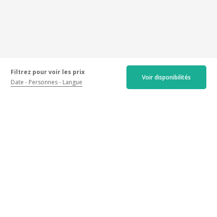
Filtrez pour voir les prix
Voir disponibilités
Date
Personnes
Langue
Les avis certifiés
Récents
Anciens
Meilleures notes
Moins bonnes notes
4.9/5