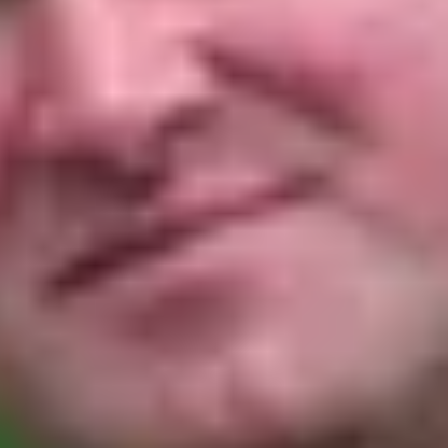
Visite cave & distillerie Calvados
Visite cave Champagne
Visite cave & dégustation vin Corse
Visite cave & dégustation vin Jura
Visite cave & dégustation vin Languedoc
Roussillon
Visite rhumerie Martinique
Visite cave & dégustation vin Poitou Charentes
Domaines viticoles Provence
Visite cave & dégustation vin Savoie
Visite cave & dégustation vin Sud Ouest
Visite cave & dégustation vin Val de Loire