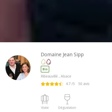
Domaine Jean Sipp
Bio
Ribeauvillé , Alsace
4.7
/5
50
avis
Visite
Dégustation