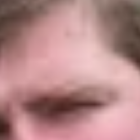
Dopff au Moulin
Famille Hugel
Cadeau dégustation vin Alsace
Carte Cadeau
Cours d'oenologie Alsace
Cours d'oenologie Colmar
Cours d'oenologie Strasbourg
Tous les cours d'oenologie
Visite cave & dégustation vin Alsace
Visite cave & dégustation vin Beaujolais
Visite chateau & dégustation vin Bordeaux
Visite cave & dégustation vin Bourgogne