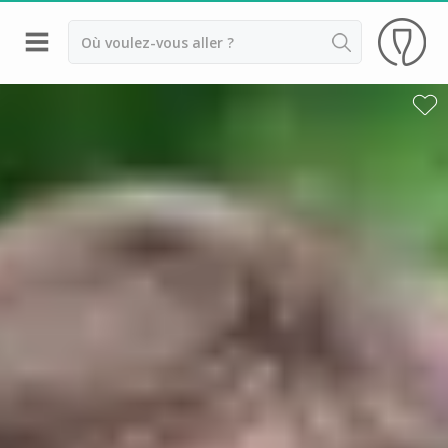
Retour
Visite cave & dégustation vin Colmar
Distilleries Alsace
Visite cave & dégustation vin Strasbourg
Achillée
Arthur Metz
Cave des Hospices de Strasbourg
Distillerie Lehmann
Domaine Jean Sipp
Domaine Paul Blanck