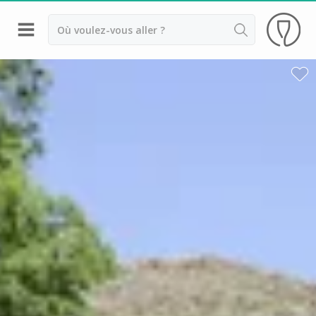
Retour
Dégustation vin Aix en Provence
Domaines viticoles Bandol
Dégustation vin Marseille
Domaines viticoles Nice
Domaines viticoles Var
Château Font du Broc
Château Saint Maur
Commanderie de Peyrassol
Domaine de la Bégude