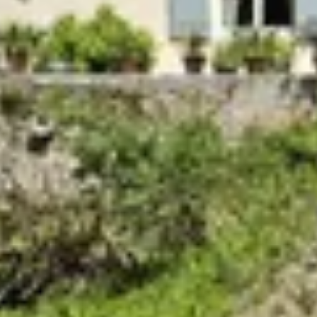
Visite cave & dégustation vin Corse
Visite cave & dégustation vin Jura
Visite cave & dégustation vin Languedoc
Roussillon
Visite rhumerie Martinique
Visite cave & dégustation vin Poitou Charentes
Domaines viticoles Provence
Visite cave & dégustation vin Savoie
Visite cave & dégustation vin Sud Ouest
Visite cave & dégustation vin Val de Loire
Visite cave & dégustation vin Vallée du Rhône
Top destinations