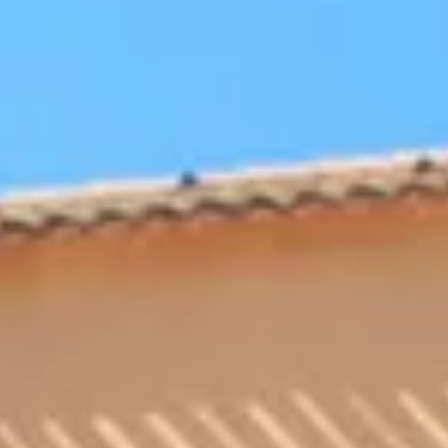
Séjour oenologique Champagne
Séjour oenologique Epernay
Séjour oenologique Saint Emilion
Week end dégustation vin et spa
Week end gastronomique
Ateliers d'assemblage vin Proven
Tous les ateliers d'assemblage