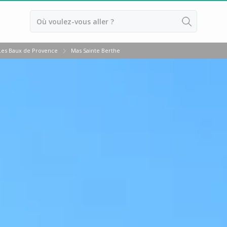
Retour
Les Baux de Provence
Mas Sainte Berthe
Cours d'oenologie Aix en Provence
Cours d'oenologie Cannes
Cours d'oenologie Marseille
Cours d'oenologie Nice
Tous les cours d'oenologie
Séjour oenologique Beaune
Séjour oenologique Bordeaux
Séjour oenologique Bourgogne
Séjour oenologique Chablis