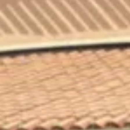
Visite cave & dégustation vin Corse
Visite cave & dégustation vin Jura
Visite cave & dégustation vin Languedoc Roussillon
Visite rhumerie Martinique
Visite cave & dégustation vin Poitou Charentes
Domaines viticoles Provence
Visite cave & dégustation vin Savoie
Visite cave & dégustation vin Sud Ouest
Visite cave & dégustation vin Val de Loire
Visite cave & dégustation vin Vallée du Rhône
Top destinations
Thématiques