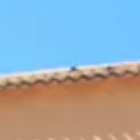
Domaine de la Croix
Domaine de la Font des Pères
Domaines Bunan
Figuière
Ateliers d’assemblage
Cours d'oenologie
Visite cave & dégustation vin Alsace
Visite cave & dégustation vin Beaujolais
Visite chateau & dégustation vin Bordeaux
Visite cave & dégustation vin Bourgogne
Visite cave & distillerie Calvados
Visite cave Champagne