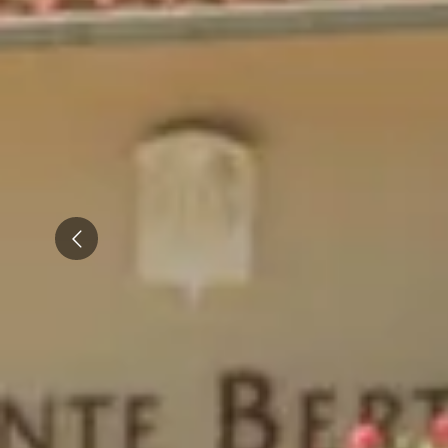
Tous les séjours oenologiques
Prev