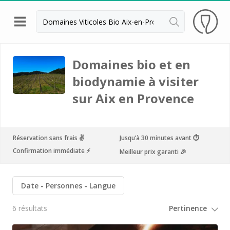
Retour
Dégustation vin Aix en Provence
Domaines bio et en
biodynamie à visiter
Domaines viticoles Bandol
sur Aix en Provence
Dégustation vin Marseille
Domaines viticoles Nice
Domaines viticoles Var
Réservation sans frais ✌️
Jusqu’à 30 minutes avant ⏱
Confirmation immédiate ⚡️
Meilleur prix garanti 🎉
Château Font du Broc
Château Saint Maur
Date
Personnes
Langue
Commanderie de Peyrassol
6 résultats
Domaine de la Bégude