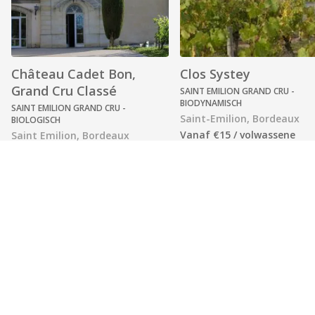
Château Cadet Bon,
Clos Systey
Grand Cru Classé
SAINT EMILION GRAND CRU -
BIODYNAMISCH
SAINT EMILION GRAND CRU -
Saint-Emilion, Bordeaux
BIOLOGISCH
Vanaf €15 / volwassene
Saint Emilion, Bordeaux
Vanaf €15 / volwassene
NIEUW
4.8
(862)
Clos Systey vertelt het ver
van een 2 hectare grote
Château Cadet-Bon, het hele
familiewijngaard in het ha
jaar geopend, verwelkomt
van Saint-Émilion. Het wijn
bezoekers in het kasteel voor
werd in 2015 opgericht doo
een rondleiding en vervolgens
Sylvi...
in het centrum van Saint-
Emilion voor...
Bekijk alle wijnhuizen