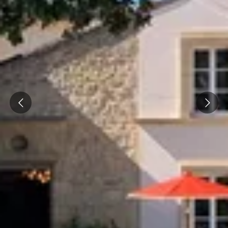
Wijnproeverij & wijnhuizen Languedoc Roussillon
Wijnproeverij & wijnhuizen Loire
Rum proeverij Martinique
Wijnproeverij & wijnhuizen Poitou Charentes
Wijnproeverij & wijnhuizen Provence
Prev
Next
Wijnproeverij & wijnhuizen Savoie
Wijnproeverij & wijnhuizen Rhone
Wijnproeverij & wijnhuizen Zuidwest Frankrijk
Champagne Ayala
Champagne Canard Duchêne
Champagne Devaux
Champagne Lanson