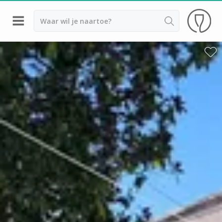
Terug
Wijnproeverij & wijnhuizen Saint Emilion
Wijnproeverij & wijnhuizen Beaujolais
Wijnproeverij & wijnhuizen Bordeaux
Wijnproeverij & wijnhuizen Bourgogne
Calvados proeverij
Champagnehuizen & champagne proeverij
Wijnproeverij & wijnhuizen Corsica
Wijnproeverij & wijnhuizen Elzas
Wijnproeverij & wijnhuizen Jura