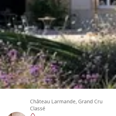
Champagne Mercier
Champagne Moët et Chandon
Champagne Mumm
Champagne Nicolas Feuillatte
Champagne Pommery
Champagne Taittinger
Champagne Veuve Clicquot
Pressoria
Overnachten Wijngaard Bordeaux
Alle overnachtingen op een wijngaard
Château Larmande, Grand Cru
Classé