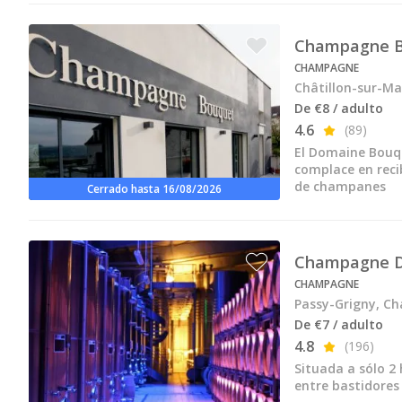
Bodegas y cata de vinos Provenza
Bodegas y cata de vinos Savoie
Champagne 
CHAMPAGNE
Bodegas y cata de vinos Sudoeste Francia
Châtillon-sur-M
De €8 / adulto
Bodegas y cata de vinos Valle del Loira
4.6
(89)
Bodegas y cata de vinos Valle del Ródano
El Domaine Bouqu
complace en reci
Bodegas y cata de vinos Carcassonne
de champanes
Cerrado hasta 16/08/2026
Bodegas y cata de vinos Dijon
Bodegas y cata de vinos Narbona
Champagne 
Bodegas y cata de vinos Nimes
CHAMPAGNE
Passy-Grigny, C
Bodegas y cata de vinos Reims
De €7 / adulto
4.8
(196)
Bodegas y cata de vinos Saint Emilion
Situada a sólo 2 
entre bastidore