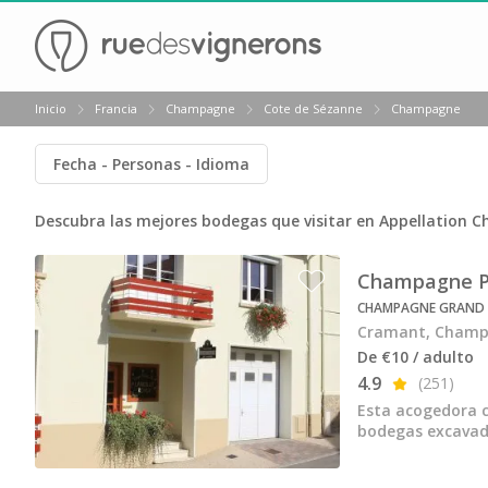
Volver
Inicio
Francia
Champagne
Cote de Sézanne
Champagne
Bodegas y cata de vinos Alsacia
Fecha
Personas
Idioma
Bodegas y cata de vinos Beaujolais
Bodegas y cata de vinos Borgoña
Descubra las mejores bodegas que visitar en Appellation
Bodegas y cata de vinos Bordeaux
Champagne P.
Destilerías y cata de calvados
CHAMPAGNE GRAND C
Cramant, Cham
Bodegas y cata de champagne
De €10 / adulto
Bodegas y cata de vinos Jura
4.9
(251)
Esta acogedora c
Bodegas y cata de vinos Languedoc Rosellón
bodegas excavada
Destilerias de ron Martinica