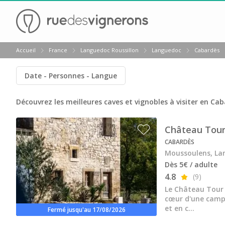
Retour
Accueil
France
Languedoc Roussillon
Languedoc
Cabardès
Visite cave & dégustation vin Banyuls
Date
Personnes
Langue
Visite cave & dégustation vin Hérault
Visite cave & dégustation vin Montpellier
Découvrez les meilleures caves et vignobles à visiter en Ca
Visite cave & dégustation vin Narbonne
Château Tour
Visite cave & dégustation vin Pic Saint Loup
CABARDÈS
Moussoulens, La
Abbaye de Fontfroide
Dès 5€ / adulte
Abbaye de Valmagne
4.8
(9)
Le Château Tour d
Château de Flaugergues
cœur d'une campa
et en c...
Fermé jusqu'au 17/08/2026
Château de l'Engarran