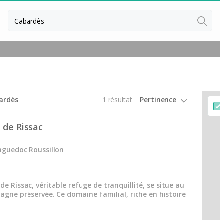
Retour
Séjour oenologique Beaune
Séjour oenologique Bordeaux
Séjours oenologiques Bourgogne
bardès
1 résultat
Séjour oenologique Chablis
 de Rissac
Séjour oenologique Champagne
nguedoc Roussillon
Séjour oenologique Epernay
Séjour oenologique Saint Emilion
e Rissac, véritable refuge de tranquillité, se situe au
Week end dégustation vin et spa
gne préservée. Ce domaine familial, riche en histoire
Week end gastronomique