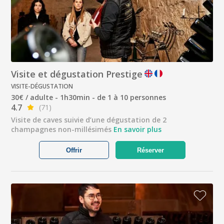
Visite et dégustation Prestige
VISITE-DÉGUSTATION
30€ / adulte - 1h30min - de 1 à 10 personnes
4.7
(71)
Visite de caves suivie d’une dégustation de 2
champagnes non-millésimés
En savoir plus
Offrir
Réserver