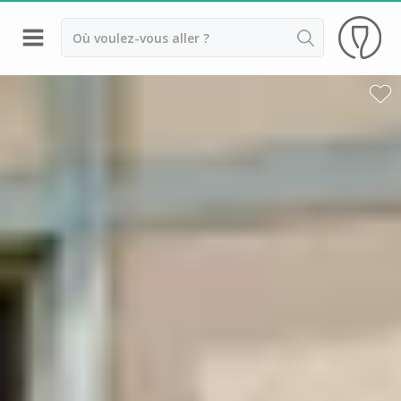
Retour
Visite cave Epernay
Visite cave & dégustation champagne Reims
Visite cave & dégustation champagne Troyes
Champagne Ayala
Champagne Canard Duchêne
Champagne Devaux
Champagne Lanson
Champagne Mercier
Champagne Moët et Chandon