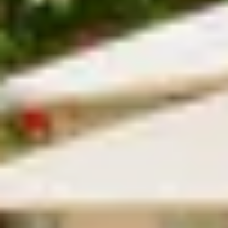
Visite cave & dégustation vin Savoie
Visite cave & dégustation vin Sud Ouest
Visite cave & dégustation vin Val de Loire
Visite cave & dégustation vin Vallée du Rhône
Séjours oenologiques Champagne
Séjours oenologiques Epernay
Séjours gastronomiques Champagne
Tous les séjours oenologiques en Champagne