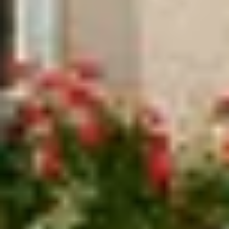
Visite cave & dégustation vin Beaujolais
Visite chateau & dégustation vin Bordeaux
Visite cave & dégustation vin Bourgogne
Visite cave & distillerie Calvados
Visite cave Champagne
Visite cave & dégustation vin Corse
Visite cave & dégustation vin Jura
Visite cave & dégustation vin Languedoc
Roussillon
Visite rhumerie Martinique
Visite cave & dégustation vin Poitou Charentes
Domaines viticoles Provence