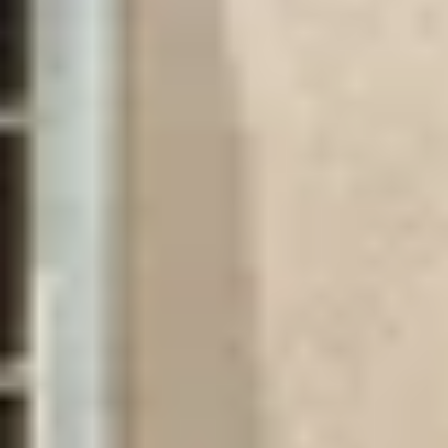
Champagne Mumm
Champagne Pommery
Villa Demoiselle
Champagne Ruinart
Champagne Taittinger
Champagne Veuve Clicquot
Pressoria
Petits producteurs de champagne
Ateliers d’assemblage
Ateliers sabrage Champagne
Cours d'oenologie
Visite cave & dégustation vin Alsace