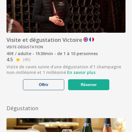
Visite et dégustation Victoire
VISITE-DÉGUSTATION
40€ / adulte - 1h30min - de 1 à 10 personnes
4.5
(40)
Visite de caves suivie d’une dégustation d’1 champagne
non-millésimé et 1 millésimé
En savoir plus
Offrir
Réserver
Dégustation