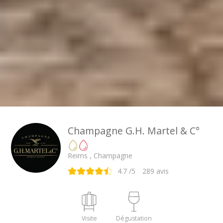
Champagne G.H. Martel & C°
Reims , Champagne
4.7
/5
289
avis
Visite
Dégustation