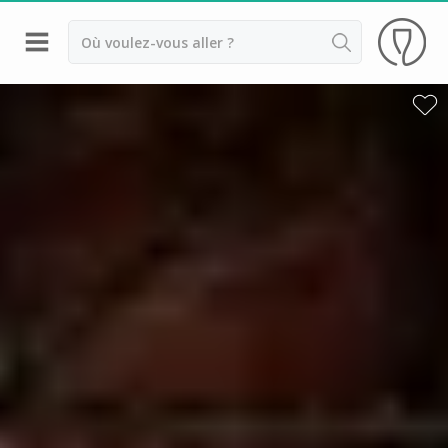
Retour
Visite cave & dégustation vin Banyuls
Visite cave & dégustation vin Hérault
Visite cave & dégustation vin Montpellier
Visite cave & dégustation vin Narbonne
Visite cave & dégustation vin Pic Saint Loup
Abbaye de Fontfroide
Abbaye de Valmagne
Château de Flaugergues
Château de l'Engarran