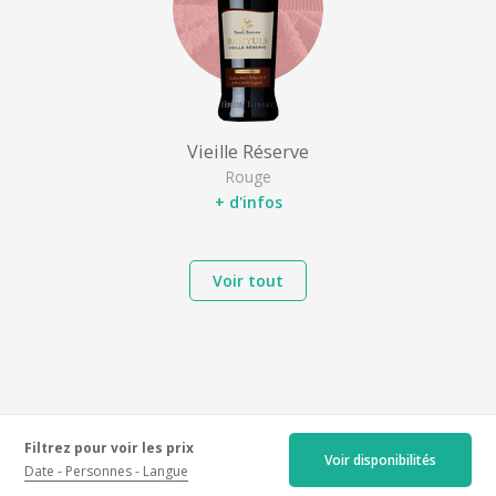
Vieille Réserve
Rouge
+ d'infos
Voir tout
Localisation
Filtrez pour voir les prix
Voir disponibilités
Date
Personnes
Langue
Terres des Templiers, 8 route du Mas Reig, 66650 Banyuls-