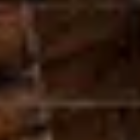
Visite chateau & dégustation vin Bordeaux
Visite cave & dégustation vin Bourgogne
Visite cave & distillerie Calvados
Visite cave Champagne
Visite cave & dégustation vin Corse
Visite cave & dégustation vin Jura
Visite cave & dégustation vin Languedoc
Roussillon
Visite rhumerie Martinique
Visite cave & dégustation vin Poitou Charentes
Domaines viticoles Provence
Visite cave & dégustation vin Savoie