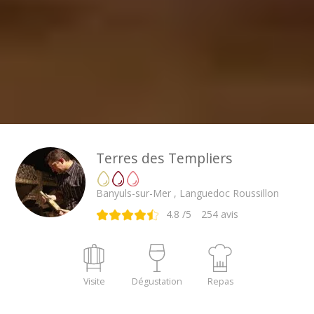
Terres des Templiers
Banyuls-sur-Mer , Languedoc Roussillon
4.8
/5
254
avis
Visite
Dégustation
Repas