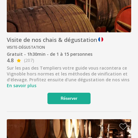
Visite de nos chais & dégustation
VISITE-DÉGUSTATION
Gratuit - 1h30min - de 1 à 15 personnes
4.8
(207)
Sur les pas des Templiers votre guide vous racontera ce
Vignoble hors normes et les méthodes de vinification et
d’élevage. Profitez ensuite d'une dégustation de nos vins
En savoir plus
Réserver