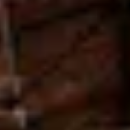
Château de Pennautier
Château l'Hospitalet
Château Valmy
Domaine de la Baume
Les Clos de Paulilles
Mas Amiel
Mas de Daumas Gassac
Terres des Templiers
Cours d'oenologie Montpellier
Tous les cours d'oenologie
Visite cave & dégustation vin Alsace
Visite cave & dégustation vin Beaujolais