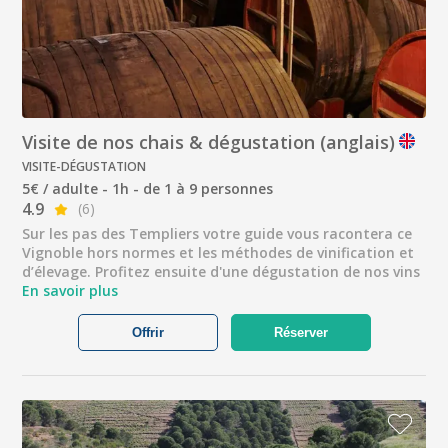
Visite de nos chais & dégustation (anglais)
VISITE-DÉGUSTATION
5€ / adulte - 1h - de 1 à 9 personnes
4.9
(6)
Sur les pas des Templiers votre guide vous racontera ce
Vignoble hors normes et les méthodes de vinification et
d’élevage. Profitez ensuite d'une dégustation de nos vins
En savoir plus
Offrir
Réserver