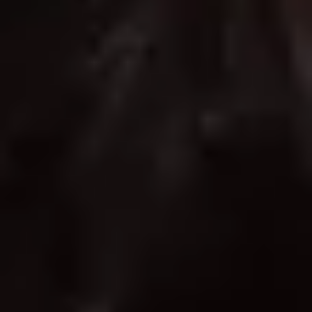
Domaines viticoles Provence
Visite cave & dégustation vin Savoie
Visite cave & dégustation vin Sud Ouest
Visite cave & dégustation vin Val de Loire
Visite cave & dégustation vin Vallée du Rhône
Top destinations
Thématiques
Tous les séjours oenologiques