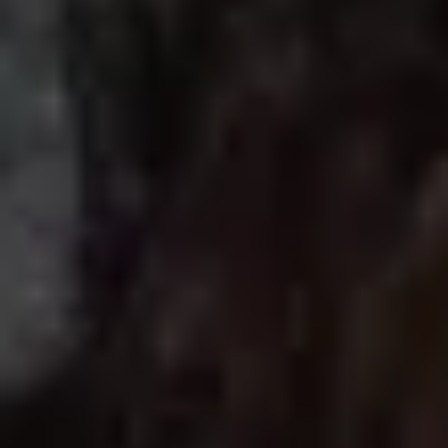
Visite cave & dégustation vin Alsace
Visite cave & dégustation vin Beaujolais
Visite chateau & dégustation vin Bordeaux
Visite cave & dégustation vin Bourgogne
Visite cave & distillerie Calvados
Visite cave Champagne
Visite cave & dégustation vin Corse
Visite cave & dégustation vin Jura
Visite cave & dégustation vin Languedoc
Roussillon
Visite rhumerie Martinique
Visite cave & dégustation vin Poitou Charentes