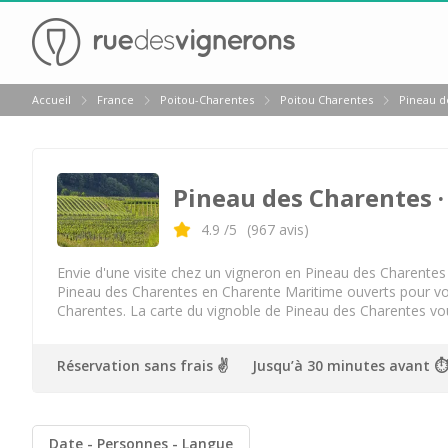
Retour
Accueil
France
Poitou-Charentes
Poitou Charentes
Pineau d
Visite cave & dégustation vin Charente Maritime
Visite cave & dégustation Cognac
Pineau des Charentes
·
Visite cave & dégustation vin La Rochelle
Visite cave & dégustation Pineau des Charentes
4.9
/5
(
967
avis)
Cognac Camus
Envie d'une visite chez un vigneron en Pineau des Charentes (
Pineau des Charentes en Charente Maritime ouverts pour vo
Cognac Meukow
Charentes. La carte du vignoble de Pineau des Charentes vou
Hennessy
Réservation sans frais ✌️
Jusqu’à 30 minutes avant ⏱
Martell
Rémy Martin
Date
Personnes
Langue