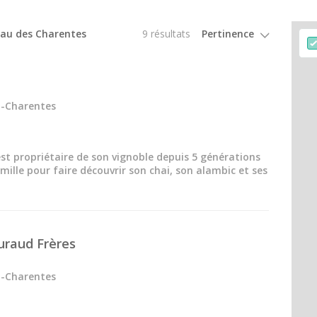
Week end dégustation vin et spa
Week end gastronomique
neau des Charentes
9 résultats
u-Charentes
est propriétaire de son vignoble depuis 5 générations
amille pour faire découvrir son chai, son alambic et ses
uraud Frères
u-Charentes