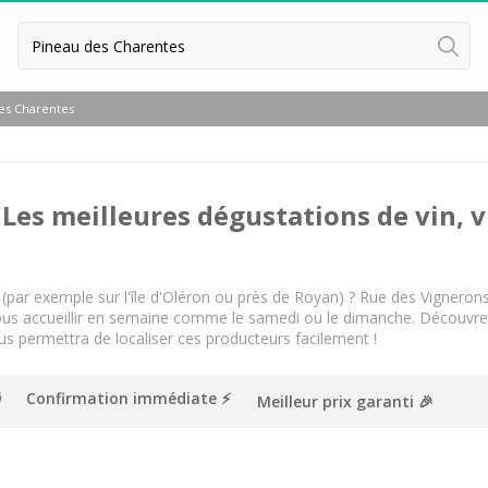
Retour
es Charentes
Dégustation Cognac
Visite de cave et distillerie Cogna
 Les meilleures dégustations de vin, v
Séjour oenologique Beaune
Séjour oenologique Bordeaux
Séjour oenologique Bourgogne
par exemple sur l'île d'Oléron ou près de Royan) ? Rue des Vignerons v
us accueillir en semaine comme le samedi ou le dimanche. 
Découvrez
Séjour oenologique Chablis
s permettra de localiser ces producteurs facilement !
Séjour oenologique Champagne
Confirmation immédiate ⚡️
Meilleur prix garanti 🎉
Séjour oenologique Epernay
Séjour oenologique Saint Emilion