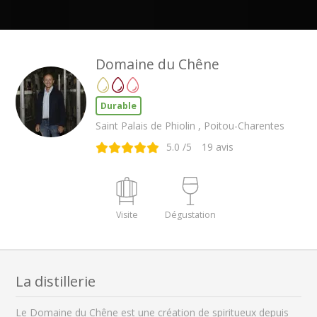
Domaine du Chêne
Durable
Saint Palais de Phiolin , Poitou-Charentes
5.0
/5
19
avis
Visite
Dégustation
La distillerie
Le Domaine du Chêne est une création de spiritueux depuis