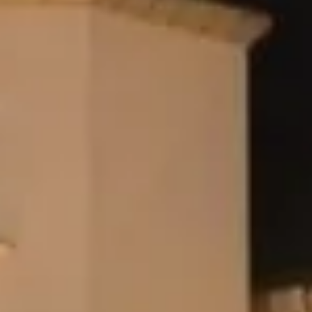
Champagne Canard-Duchêne
Champagne Lanson
Champagne Mercier
Champagne Moët & Chandon
Champagne Mumm
Champagne Vranken-Pommery
Villa Demoiselle
Champagne Ruinart
Champagne Taittinger
Champagne Veuve Clicquot
Château de Pommard
Château Cadet Bon