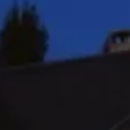
ira
ano
ay
s