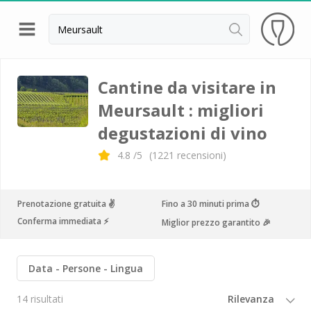
Indietro
Cantine da visitare e degustazioni vini Alsazia
Cantine da visitare in
Meursault : migliori
Cantine da visitare e degustazioni vini Beaujolais
degustazioni di vino
Cantine da visitare e degustazioni vini Bordeaux
4.8
/5
(
1221
recensioni)
Cantine da visitare e degustazioni vini Borgogna
Cantine da visitare e degustazioni vini
Champagne
Prenotazione gratuita ✌️
Fino a 30 minuti prima ⏱
Conferma immediata ⚡️
Miglior prezzo garantito 🎉
Cantine da visitare e degustazioni vini Giura
Cantine da visitare e degustazioni vini Languedoc
Data
Persone
Lingua
Roussillon
Cantine da visitare e degustazioni vini Poitou
14 risultati