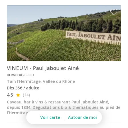
Chapoutier
Château de Sannes
Château Turcan
Chêne Bleu
Domaine de la Citadelle
Domaine de la Janasse
VINEUM - Paul Jaboulet Ainé
Domaine des Peyre
HERMITAGE - BIO
Tain l'Hermitage, Vallée du Rhône
Les Vins de Vienne
Dès 35€ / adulte
4.5
(14)
Atelier dégustation vin & fromage
Caveau, bar à vins & restaurant Paul Jaboulet Aîné,
Atelier dégustation rhum
depuis 1834. Dégustations bio & thématiques au pied de
l’Hermitage. Une adresse chaleureuse !...
Voir carte
Autour de moi
Ateliers dégustation whisky