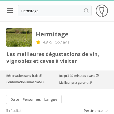
Retour
Visite cave & dégustation vin Ardèche
Hermitage
Visite cave & dégustation vin Avignon
4.8
/5
(
567
avis)
Visite cave & dégustation vin Châteauneuf du
Les meilleures dégustations de vin,
Pape
vignobles et caves à visiter
Visite cave & dégustation vin Condrieu
Visite cave & dégustation vin Côte Rôtie
Réservation sans frais ✌️
Jusqu’à 30 minutes avant ⏱
Confirmation immédiate ⚡️
Meilleur prix garanti 🎉
Visite cave & dégustation vin Lubéron
Visite cave & dégustation vin Lyon
Date
Personnes
Langue
Visite cave & dégustation vin Tain l'Hermitage
5 résultats
Visite cave & dégustation vin Vaucluse