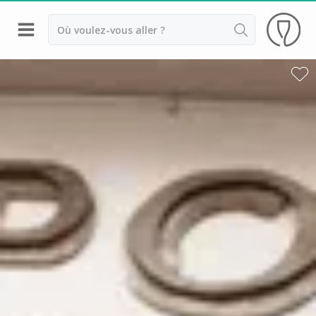
Retour
Visite cave & dégustation vin Ardèche
Visite cave & dégustation vin Avignon
Visite cave & dégustation vin Châteauneuf du
Pape
Visite cave & dégustation vin Condrieu
Visite cave & dégustation vin Côte Rôtie
Visite cave & dégustation vin Lubéron
Visite cave & dégustation vin Lyon
Visite cave & dégustation vin Tain l'Hermitage
Visite cave & dégustation vin Vaucluse