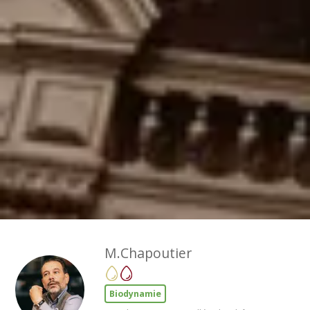
Visite cave & dégustation vin Poitou Charentes
Domaines viticoles Provence
Visite cave & dégustation vin Savoie
Visite cave & dégustation vin Sud Ouest
Visite cave & dégustation vin Val de Loire
Visite cave & dégustation vin Vallée du Rhône
Top destinations
Thématiques
Tous les séjours oenologiques
M.Chapoutier
Biodynamie