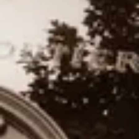
Ateliers cocktails & mixologie
Cours d'oenologie
Visite cave & dégustation vin Alsace
Visite cave & dégustation vin Beaujolais
Visite chateau & dégustation vin Bordeaux
Visite cave & dégustation vin Bourgogne
Visite cave & distillerie Calvados
Visite cave Champagne
Visite cave & dégustation vin Corse
Visite cave & dégustation vin Jura
Visite cave & dégustation vin Languedoc
Roussillon
Visite rhumerie Martinique