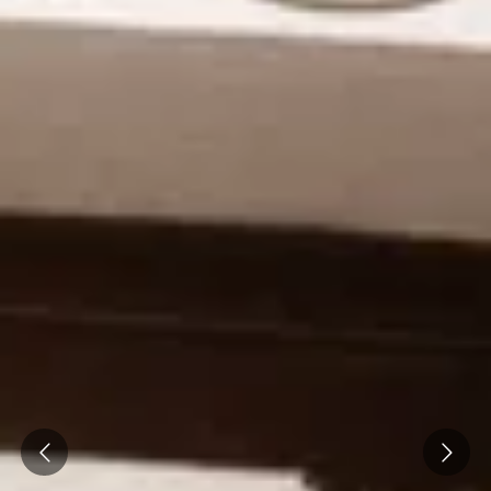
Chapoutier
Château de Sannes
Château Turcan
Chêne Bleu
Domaine de la Citadelle
Domaine de la Janasse
Domaine des Peyre
Les Vins de Vienne
Atelier dégustation vin & fromage
Atelier dégustation rhum
Prev
Next
Ateliers dégustation whisky