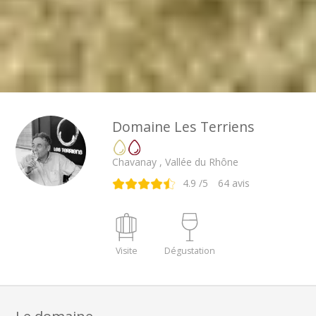
Domaine Les Terriens
Chavanay , Vallée du Rhône
4.9
/5
64
avis
Visite
Dégustation