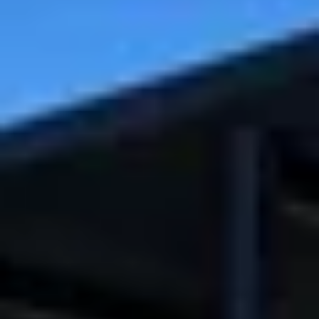
Chapoutier
Château de Sannes
Château Turcan
Chêne Bleu
Domaine de la Citadelle
Domaine de la Janasse
Domaine des Peyre
Les Vins de Vienne
Atelier dégustation vin & fromage
Atelier dégustation rhum
Ateliers dégustation whisky