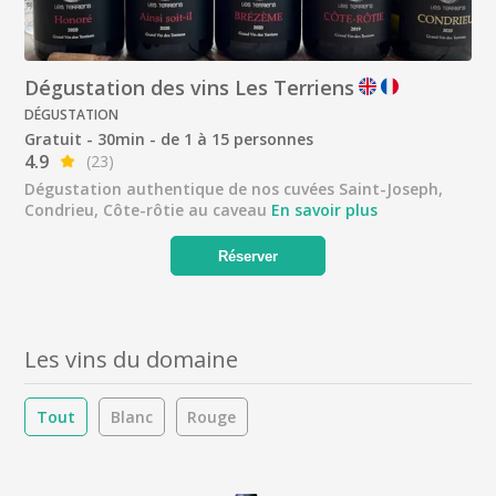
Dégustation des vins Les Terriens
DÉGUSTATION
Gratuit - 30min - de 1 à 15 personnes
4.9
(23)
Dégustation authentique de nos cuvées Saint-Joseph,
Condrieu, Côte-rôtie au caveau
En savoir plus
Réserver
Les vins du domaine
Tout
Blanc
Rouge