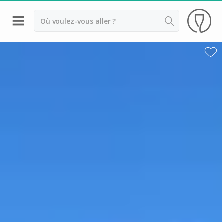
Retour
Visite cave & dégustation vin Ardèche
Visite cave & dégustation vin Avignon
Visite cave & dégustation vin Châteauneuf du
Pape
Visite cave & dégustation vin Condrieu
Visite cave & dégustation vin Côte Rôtie
Visite cave & dégustation vin Lubéron
Visite cave & dégustation vin Lyon
Visite cave & dégustation vin Tain l'Hermitage
Visite cave & dégustation vin Vaucluse