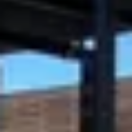
Ateliers cocktails & mixologie
Cours d'oenologie
Visite cave & dégustation vin Alsace
Visite cave & dégustation vin Beaujolais
Visite chateau & dégustation vin Bordeaux
Visite cave & dégustation vin Bourgogne
Visite cave & distillerie Calvados
Visite cave Champagne
Visite cave & dégustation vin Corse
Visite cave & dégustation vin Jura
Visite cave & dégustation vin Languedoc
Roussillon
Visite rhumerie Martinique