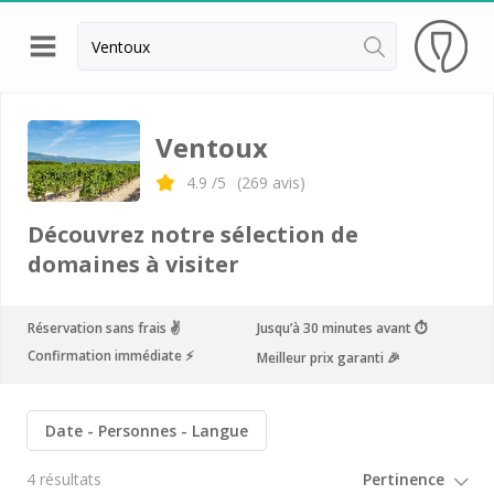
Retour
Visite cave & dégustation vin Ardèche
Ventoux
Visite cave & dégustation vin Avignon
4.9
/5
(
269
avis)
Visite cave & dégustation vin Châteauneuf du
Découvrez notre sélection de
Pape
domaines à visiter
Visite cave & dégustation vin Condrieu
Visite cave & dégustation vin Côte Rôtie
Réservation sans frais ✌️
Jusqu’à 30 minutes avant ⏱
Confirmation immédiate ⚡️
Meilleur prix garanti 🎉
Visite cave & dégustation vin Lubéron
Visite cave & dégustation vin Lyon
Date
Personnes
Langue
Visite cave & dégustation vin Tain l'Hermitage
4 résultats
Visite cave & dégustation vin Vaucluse