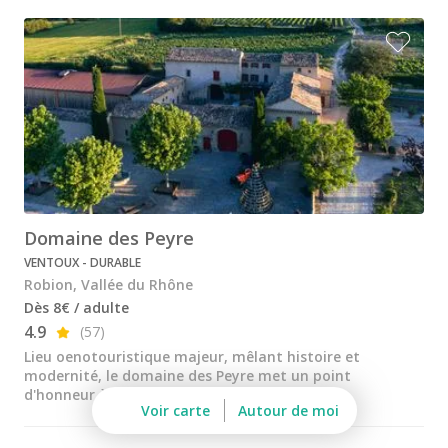
Chapoutier
Château de Sannes
Château Turcan
Chêne Bleu
Domaine de la Citadelle
Domaine de la Janasse
Domaine des Peyre
Domaine des Peyre
VENTOUX - DURABLE
Robion, Vallée du Rhône
Les Vins de Vienne
Dès 8€ / adulte
4.9
(57)
Atelier dégustation vin & fromage
Lieu oenotouristique majeur, mêlant histoire et
Atelier dégustation rhum
modernité, le domaine des Peyre met un point
d'honneur à vous accueillir lors de votre visite.
Voir carte
Autour de moi
Ateliers dégustation whisky