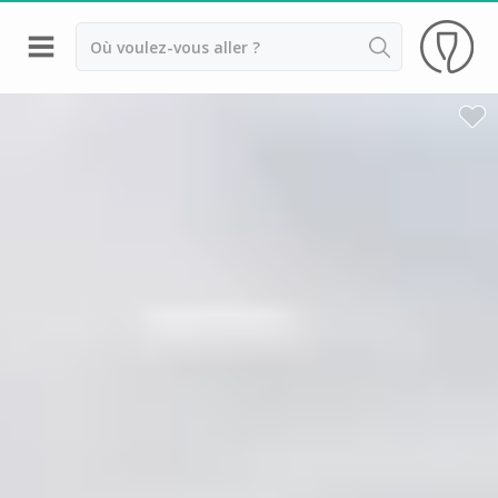
Retour
Visite cave & distillerie Armagnac
Visite cave & dégustation vin Bergerac
Visite cave & dégustation vin Cahors
Visite cave & dégustation vin Gaillac
Visite cave Toulouse
Cave de Crouseilles
Cave de Labastide
Château Boujac
Château de Mercuès