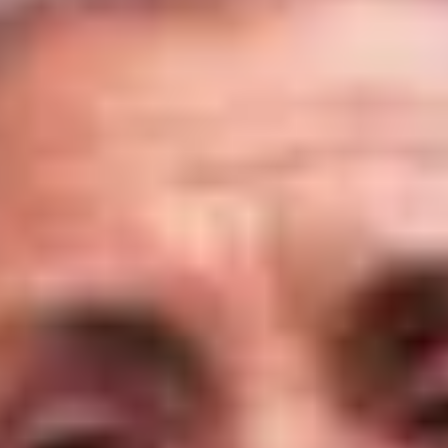
Visite cave & dégustation vin Corse
Visite cave & dégustation vin Jura
Visite cave & dégustation vin Languedoc
Roussillon
Visite rhumerie Martinique
Visite cave & dégustation vin Poitou Charentes
Domaines viticoles Provence
Visite cave & dégustation vin Savoie
Visite cave & dégustation vin Sud Ouest
Visite cave & dégustation vin Val de Loire
Visite cave & dégustation vin Vallée du Rhône
Top destinations