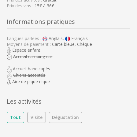
Prix des vins :
15€ à 36€
Informations pratiques
Langues parlées :
Anglais,
Français
Moyens de paiement :
Carte bleue, Chèque
Espace enfant
Accueil camping car
Accueil handicapés
Chiens acceptés
Aire de pique nique
Les activités
Tout
Visite
Dégustation