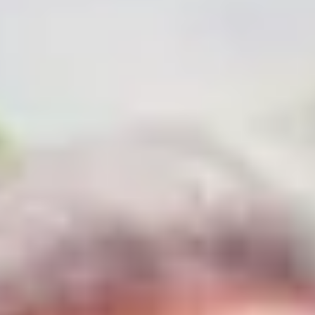
Château de Monbazillac
Domaine Gayrard
Ateliers dégustation vin & fromage
Ateliers dégustation rhum
Ateliers dégustation whisky
Cours d'oenologie
Visite cave & dégustation vin Alsace
Visite cave & dégustation vin Beaujolais
Visite chateau & dégustation vin Bordeaux
Visite cave & dégustation vin Bourgogne
Visite cave & distillerie Calvados
Visite cave Champagne