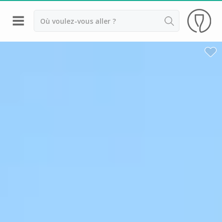
Retour
Visite cave & distillerie Armagnac
Visite cave & dégustation vin Bergerac
Visite cave & dégustation vin Cahors
Visite cave & dégustation vin Gaillac
Visite cave Toulouse
Cave de Crouseilles
Cave de Labastide
Château Boujac
Château de Mercuès