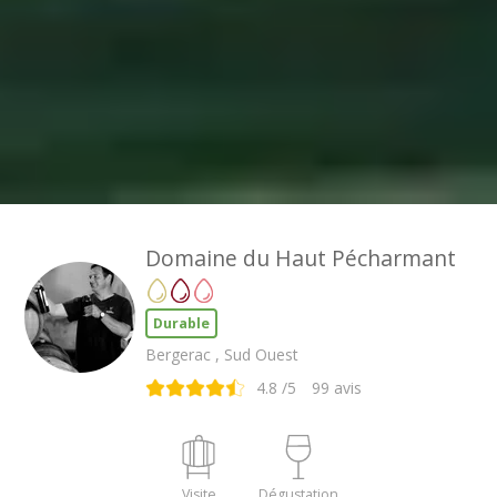
Domaine du Haut Pécharmant
Durable
Bergerac , Sud Ouest
4.8
/5
99
avis
Visite
Dégustation