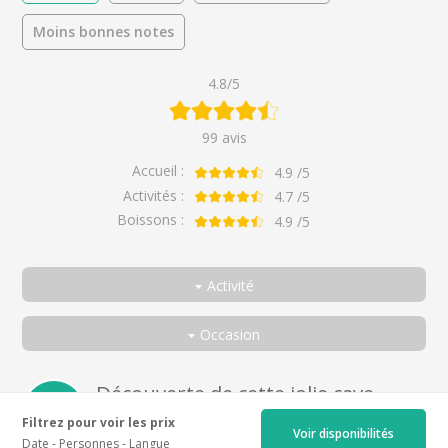
Moins bonnes notes
4.8/5
99 avis
Accueil :
4.9
/5
Activités :
4.7
/5
Boissons :
4.9
/5
Activité
Toutes
Occasion
Visite libre et dégustation commentée
Toutes
Dégustation commentée
En couple
Découverte de cette jolie cave
Par
Mathilde
pour
Visite libre et dégustation
Entre amis
Filtrez pour voir les prix
Voir disponibilités
commentée
Date
Personnes
Langue