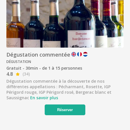
Dégustation commentée
DÉGUSTATION
Gratuit - 30min - de 1 à 15 personnes
4.8
(34)
Dégustation commentée à la découverte de nos
différentes appellations : Pécharmant, Rosette, IGP
Périgord rouge, IGP Périgord rosé, Bergerac blanc et
Saussignac
En savoir plus
Réserver