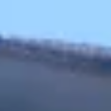
Château de Monbazillac
Domaine Gayrard
Ateliers dégustation vin & fromage
Ateliers dégustation rhum
Ateliers dégustation whisky
Cours d'oenologie
Visite cave & dégustation vin Alsace
Visite cave & dégustation vin Beaujolais
Visite chateau & dégustation vin Bordeaux
Visite cave & dégustation vin Bourgogne
Visite cave & distillerie Calvados
Visite cave Champagne