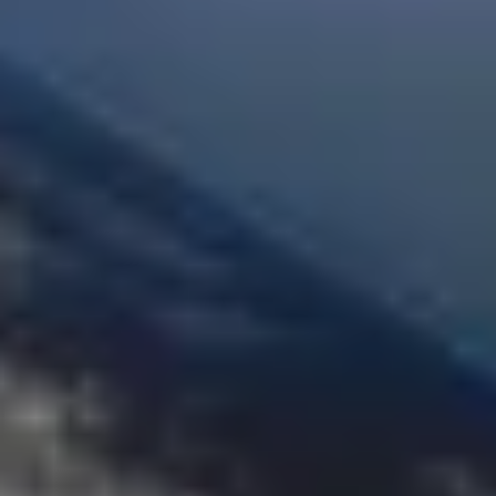
Visite cave & dégustation vin Corse
Visite cave & dégustation vin Jura
Visite cave & dégustation vin Languedoc
Roussillon
Visite rhumerie Martinique
Visite cave & dégustation vin Poitou Charentes
Domaines viticoles Provence
Visite cave & dégustation vin Savoie
Visite cave & dégustation vin Sud Ouest
Visite cave & dégustation vin Val de Loire
Visite cave & dégustation vin Vallée du Rhône
Top destinations