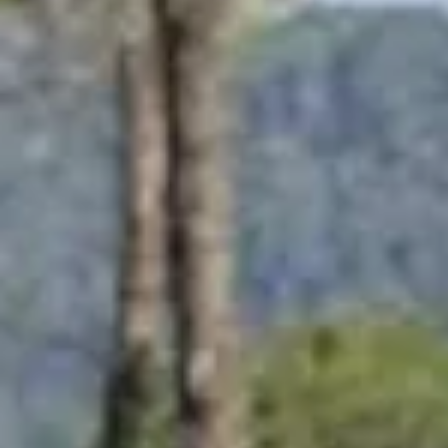
Visite cave & dégustation vin Corse
Visite cave & dégustation vin Jura
Visite cave & dégustation vin Languedoc Roussillon
Visite rhumerie Martinique
Visite cave & dégustation vin Poitou Charentes
Domaines viticoles Provence
Visite cave & dégustation vin Savoie
Visite cave & dégustation vin Sud Ouest
Visite cave & dégustation vin Val de Loire
Visite cave & dégustation vin Vallée du Rhône
Top destinations
Thématiques