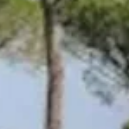
Séjour oenologique Champagne
Séjour oenologique Epernay
Séjour oenologique Saint Emilion
Week end dégustation vin et spa
Week end gastronomique
Ateliers d'assemblage vin Proven
Tous les ateliers d'assemblage