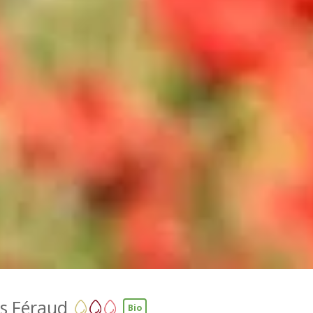
s Féraud
Bio