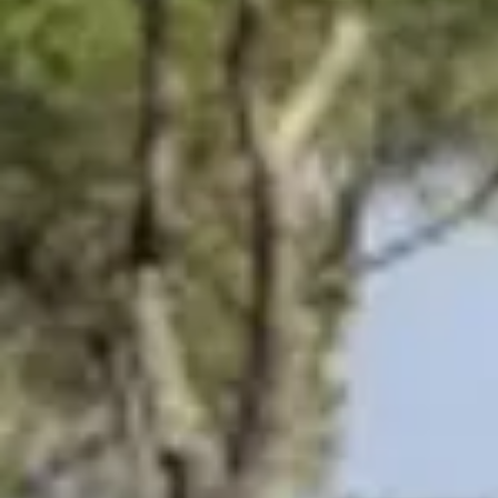
Domaine de la Croix
Domaine de la Font des Pères
Domaines Bunan
Figuière
Ateliers d’assemblage
Cours d'oenologie
Visite cave & dégustation vin Alsace
Visite cave & dégustation vin Beaujolais
Visite chateau & dégustation vin Bordeaux
Visite cave & dégustation vin Bourgogne
Visite cave & distillerie Calvados
Visite cave Champagne