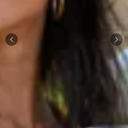
Visite cave & dégustation vin Corse
Visite cave & dégustation vin Jura
Visite cave & dégustation vin Languedoc
Roussillon
Prev
Next
Visite rhumerie Martinique
Visite cave & dégustation vin Poitou Charentes
Domaines viticoles Provence
Visite cave & dégustation vin Savoie
Visite cave & dégustation vin Sud Ouest
Visite cave & dégustation vin Val de Loire
Visite cave & dégustation vin Vallée du Rhône
Top destinations