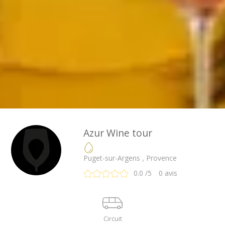
Azur Wine tour
Puget-sur-Argens , Provence
0.0
/5
0
avis
Circuit