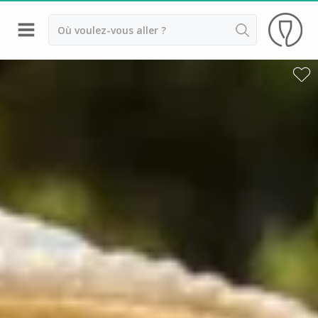
Retour
Dégustation vin Aix en Provence
Domaines viticoles Bandol
Dégustation vin Marseille
Domaines viticoles Nice
Domaines viticoles Var
Château Font du Broc
Château Saint Maur
Commanderie de Peyrassol
Domaine de la Bégude