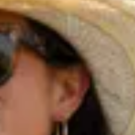
Domaine de la Croix
Domaine de la Font des Pères
Domaines Bunan
Figuière
Ateliers d’assemblage
Cours d'oenologie
Visite cave & dégustation vin Alsace
Visite cave & dégustation vin Beaujolais
Visite chateau & dégustation vin Bordeaux
Visite cave & dégustation vin Bourgogne
Visite cave & distillerie Calvados
Visite cave Champagne