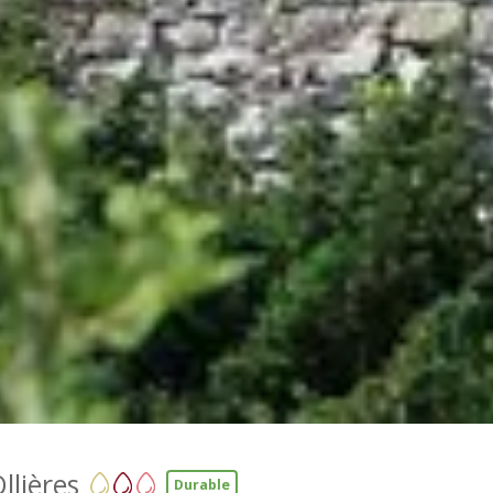
llières
Durable