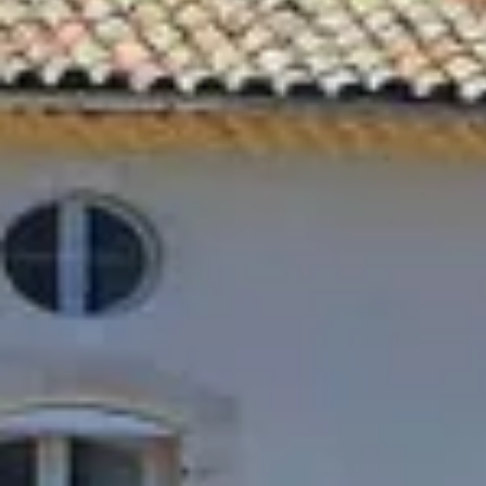
Domaine de la Croix
Domaine de la Font des Pères
Domaines Bunan
Figuière
Ateliers d’assemblage
Cours d'oenologie
Visite cave & dégustation vin Alsace
Visite cave & dégustation vin Beaujolais
Visite chateau & dégustation vin Bordeaux
Visite cave & dégustation vin Bourgogne
Visite cave & distillerie Calvados
Visite cave Champagne