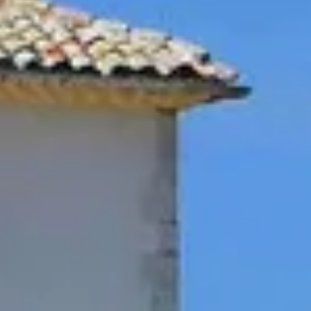
Séjour oenologique Champagne
Séjour oenologique Epernay
Séjour oenologique Saint Emilion
Week end dégustation vin et spa
Week end gastronomique
Ateliers d'assemblage vin Proven
Tous les ateliers d'assemblage