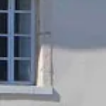
Visite cave & dégustation vin Corse
Visite cave & dégustation vin Jura
Visite cave & dégustation vin Languedoc Roussillon
Visite rhumerie Martinique
Visite cave & dégustation vin Poitou Charentes
Domaines viticoles Provence
Visite cave & dégustation vin Savoie
Visite cave & dégustation vin Sud Ouest
Visite cave & dégustation vin Val de Loire
Visite cave & dégustation vin Vallée du Rhône
Top destinations
Thématiques