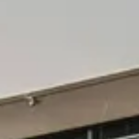
Château de Pennautier
Château l'Hospitalet
Château Valmy
Domaine de la Baume
Les Clos de Paulilles
Mas Amiel
Mas de Daumas Gassac
Terres des Templiers
Cours d'oenologie Montpellier
Tous les cours d'oenologie
Visite cave & dégustation vin Alsace
Visite cave & dégustation vin Beaujolais