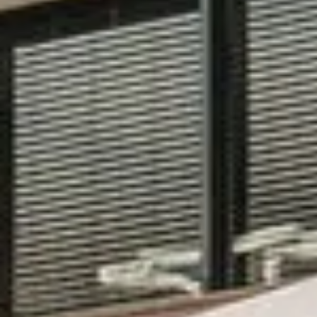
Visite chateau & dégustation vin Bordeaux
Visite cave & dégustation vin Bourgogne
Visite cave & distillerie Calvados
Visite cave Champagne
Visite cave & dégustation vin Corse
Visite cave & dégustation vin Jura
Visite cave & dégustation vin Languedoc Roussillon
Visite rhumerie Martinique
Visite cave & dégustation vin Poitou Charentes
Domaines viticoles Provence
Visite cave & dégustation vin Savoie
Visite cave & dégustation vin Sud Ouest