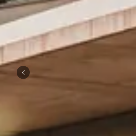
Visite cave & dégustation vin Val de Loire
Visite cave & dégustation vin Vallée du Rhône
Top destinations
Thématiques
Tous les séjours oenologiques
Prev