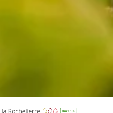
la Rochelierre
Durable