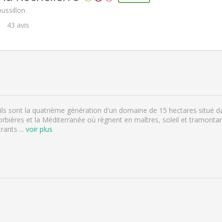
ussillon
43
avis
 ils sont la quatrième génération d'un domaine de 15 hectares situé dan
 Corbières et la Méditerranée où règnent en maîtres, soleil et tramonta
ntrants
...
voir plus