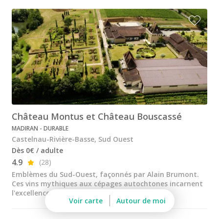
Château de Monbazillac
Domaine Gayrard
Ateliers dégustation vin & fromage
Ateliers dégustation rhum
Ateliers dégustation whisky
Cours d'oenologie
Château Montus et Château Bouscassé
Visite cave & dégustation vin Alsace
MADIRAN - DURABLE
Visite cave & dégustation vin Beaujolais
Castelnau-Rivière-Basse, Sud Ouest
Dès 0€ / adulte
Visite chateau & dégustation vin Bordeaux
4.9
(28)
Visite cave & dégustation vin Bourgogne
Emblèmes du Sud-Ouest, façonnés par Alain Brumont.
Ces vins mythiques aux cépages autochtones incarnent
Visite cave & distillerie Calvados
l'excellence viticole
Voir carte
Autour de moi
Visite cave Champagne