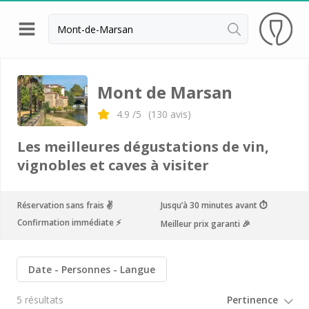
Retour
Visite cave & distillerie Armagnac
Mont de Marsan
Visite cave & dégustation vin Bergerac
4.9
/5
(
130
avis)
Visite cave & dégustation vin Cahors
Les meilleures dégustations de vin,
Visite cave & dégustation vin Gaillac
vignobles et caves à visiter
Visite cave Toulouse
Réservation sans frais ✌️
Jusqu’à 30 minutes avant ⏱
Cave de Crouseilles
Confirmation immédiate ⚡️
Meilleur prix garanti 🎉
Cave de Labastide
Château Boujac
Date
Personnes
Langue
Château de Mercuès
5 résultats