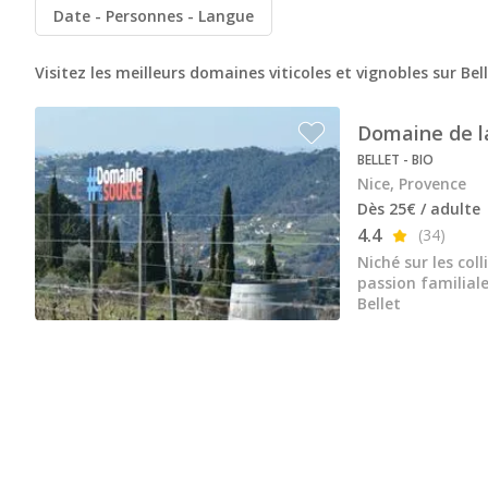
Domaine de la Croix
Date
Personnes
Langue
Domaine de la Font des Pères
Visitez les meilleurs domaines viticoles et vignobles sur Bel
Domaines Bunan
Domaine de l
Figuière
BELLET - BIO
Ateliers d’assemblage
Nice, Provence
Dès 25€ / adulte
Cours d'oenologie
4.4
(34)
Visite cave & dégustation vin Alsace
Niché sur les col
passion familiale
Visite cave & dégustation vin Beaujolais
Bellet
Visite chateau & dégustation vin Bordeaux
Visite cave & dégustation vin Bourgogne
Visite cave & distillerie Calvados
Visite cave Champagne