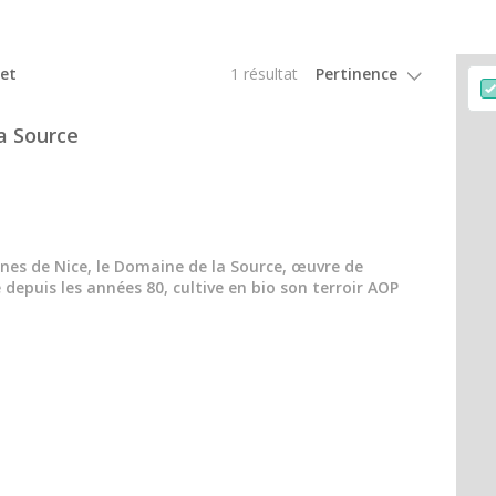
Séjour oenologique Champagne
Séjour oenologique Epernay
let
1 résultat
Séjour oenologique Saint Emilion
a Source
Week end dégustation vin et spa
Week end gastronomique
Ateliers d'assemblage vin Proven
Tous les ateliers d'assemblage
lines de Nice, le Domaine de la Source, œuvre de
 depuis les années 80, cultive en bio son terroir AOP