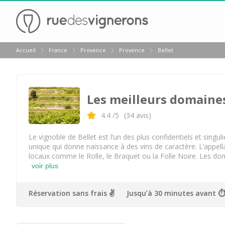
Retour
Accueil
France
Provence
Provence
Bellet
Dégustation vin Aix en Provence
Domaines viticoles Bandol
Les meilleurs domaines 
Dégustation vin Marseille
Domaines viticoles Nice
4.4
/5
(
34
avis)
Domaines viticoles Var
Le vignoble de Bellet est l’un des plus confidentiels et singuli
unique qui donne naissance à des vins de caractère. L’appel
Château Font du Broc
locaux comme le Rolle, le Braquet ou la Folle Noire. Les domai
voir plus
Château Saint Maur
Commanderie de Peyrassol
Réservation sans frais ✌️
Jusqu’à 30 minutes avant ⏱
Domaine de la Bégude