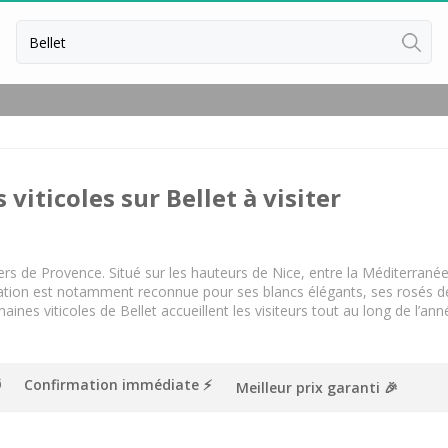
Retour
Cours d'oenologie Aix en Provence
Cours d'oenologie Cannes
viticoles sur Bellet à visiter
Cours d'oenologie Marseille
Cours d'oenologie Nice
Tous les cours d'oenologie
ers de Provence. Situé sur les hauteurs de Nice, entre la Méditerranée et
lation est notamment reconnue pour ses blancs élégants, ses rosés dé
Séjour oenologique Beaune
nes viticoles de Bellet accueillent les visiteurs tout au long de l’anné
Séjour oenologique Bordeaux
Séjour oenologique Bourgogne
Confirmation immédiate ⚡️
Meilleur prix garanti 🎉
Séjour oenologique Chablis