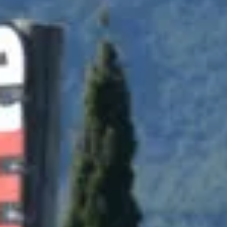
Visite cave & dégustation vin Corse
Visite cave & dégustation vin Jura
Visite cave & dégustation vin Languedoc Roussillon
Visite rhumerie Martinique
Visite cave & dégustation vin Poitou Charentes
Domaines viticoles Provence
Visite cave & dégustation vin Savoie
Visite cave & dégustation vin Sud Ouest
Visite cave & dégustation vin Val de Loire
Visite cave & dégustation vin Vallée du Rhône
Top destinations
Thématiques