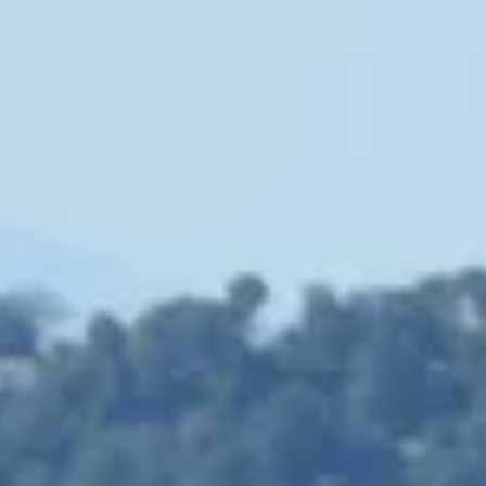
Séjour oenologique Champagne
Séjour oenologique Epernay
Séjour oenologique Saint Emilion
Week end dégustation vin et spa
Week end gastronomique
Ateliers d'assemblage vin Proven
Tous les ateliers d'assemblage