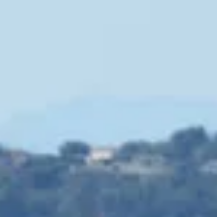
Domaine de la Croix
Domaine de la Font des Pères
Domaines Bunan
Figuière
Ateliers d’assemblage
Cours d'oenologie
Visite cave & dégustation vin Alsace
Visite cave & dégustation vin Beaujolais
Visite chateau & dégustation vin Bordeaux
Visite cave & dégustation vin Bourgogne
Visite cave & distillerie Calvados
Visite cave Champagne