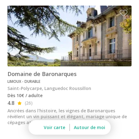
Château de Pennautier
Château l'Hospitalet
Château Valmy
Domaine de la Baume
Les Clos de Paulilles
Mas Amiel
Domaine de Baronarques
Mas de Daumas Gassac
LIMOUX - DURABLE
Terres des Templiers
Saint-Polycarpe, Languedoc Roussillon
Dès 10€ / adulte
Cours d'oenologie Montpellier
4.8
(26)
Tous les cours d'oenologie
Ancrées dans l'histoire, les vignes de Baronarques
révèlent un vin puissant et élégant, mariage unique de
Visite cave & dégustation vin Alsace
cépages atlantiques et méditerranéens...
Voir carte
Autour de moi
Visite cave & dégustation vin Beaujolais