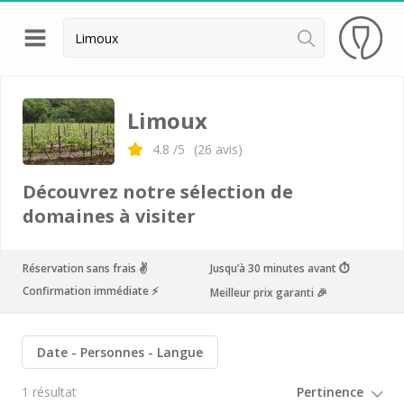
Retour
Visite cave & dégustation vin Banyuls
Limoux
Visite cave & dégustation vin Hérault
4.8
/5
(
26
avis)
Visite cave & dégustation vin Montpellier
Découvrez notre sélection de
Visite cave & dégustation vin Narbonne
domaines à visiter
Visite cave & dégustation vin Pic Saint Loup
Réservation sans frais ✌️
Jusqu’à 30 minutes avant ⏱
Abbaye de Fontfroide
Confirmation immédiate ⚡️
Meilleur prix garanti 🎉
Abbaye de Valmagne
Château de Flaugergues
Date
Personnes
Langue
Château de l'Engarran
1 résultat