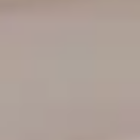
Dopff au Moulin
Famille Hugel
Cadeau dégustation vin Alsace
Carte Cadeau
Cours d'oenologie Alsace
Cours d'oenologie Colmar
Cours d'oenologie Strasbourg
Tous les cours d'oenologie
Visite cave & dégustation vin Alsace
Visite cave & dégustation vin Beaujolais
Visite chateau & dégustation vin Bordeaux
Visite cave & dégustation vin Bourgogne