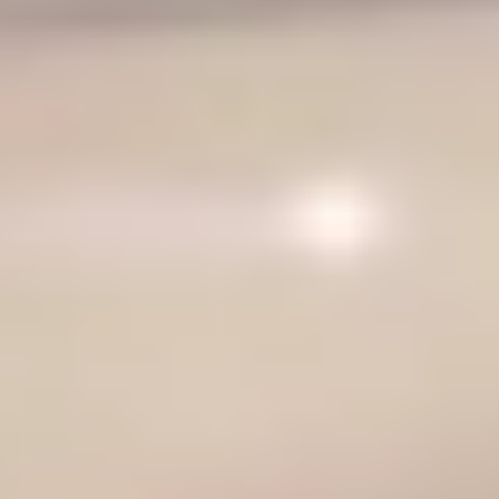
Visite cave & distillerie Calvados
Visite cave Champagne
Visite cave & dégustation vin Corse
Visite cave & dégustation vin Jura
Visite cave & dégustation vin Languedoc
Roussillon
Visite rhumerie Martinique
Visite cave & dégustation vin Poitou Charentes
Domaines viticoles Provence
Visite cave & dégustation vin Savoie
Visite cave & dégustation vin Sud Ouest
Visite cave & dégustation vin Val de Loire