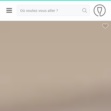
Retour
Visite cave & dégustation vin Colmar
Distilleries Alsace
Visite cave & dégustation vin Strasbourg
Achillée
Arthur Metz
Cave des Hospices de Strasbourg
Distillerie Lehmann
Domaine Jean Sipp
Domaine Paul Blanck