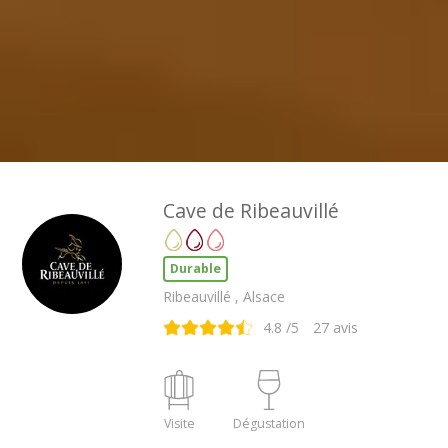
Cave de Ribeauvillé
Durable
Ribeauvillé , Alsace
4.8
/5
27
avis
Visite
Dégustation