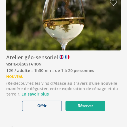
Atelier géo-sensoriel
VISITE-DÉGUSTATION
12€ / adulte - 1h30min - de 1 à 20 personnes
NOUVEAU
(Re)découvrez les vins d'Alsace au travers d'une nouvelle
manière de déguster, entre exploration de cépage et du
terroir.
En savoir plus
Offrir
Réserver