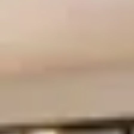
Visite cave & dégustation vin Vallée du Rhône
Top destinations
Thématiques
Tous les séjours oenologiques