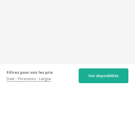
Filtrez pour voir les prix
Voir disponibilités
Date
Personnes
Langue
Les avis certifiés
Récents
Anciens
Meilleures notes