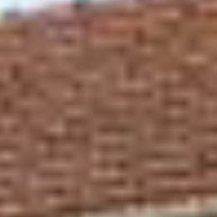
Château de la Rivière
Château de Pressac
Château de Sales
Château du Taillan
Château Ferrière
Château Fombrauge
Château Guadet
Château Haut Bailly
Château Kirwan
Château Lafaurie Peyraguey
Château Lagrange
Château Latour Martillac