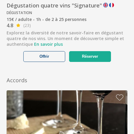
Dégustation quatre vins "Signature"
DÉGUSTATION
15€ / adulte - 1h - de 2 à 25 personnes
4.8
(23)
Explorez la diversité de notre savoir-faire en dégustant
quatre de nos vins. Un moment de découverte simple et
authentique
En savoir plus
Offrir
Réserver
Accords