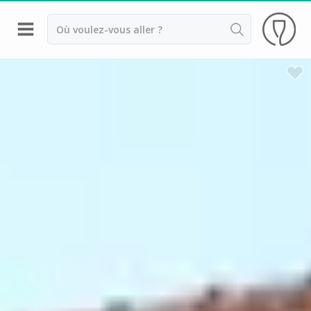
Retour
Visite chateau & dégustation vin Margaux
Visite chateau & dégustation vin Médoc
Visite chateau & dégustation vin Pauillac
Visite chateau & dégustation vin Pessac Léognan
Visite chateau & dégustation vin Saint Emilion
Visite chateau & dégustation vin Sauternes
Château Bouscaut
Château Chasse Spleen
Château Dauzac