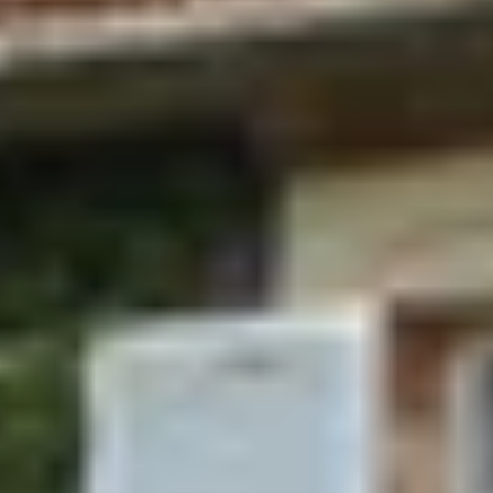
Château Marquis de Terme
Château Olivier
Château Pape Clément
Château Talbot
Grands Crus Classés
Cadeau dégustation vin Bordeaux
Carte Cadeau
Ateliers dégustation vin & fromage
Ateliers dégustation whisky
Ateliers d’assemblage
Cours d'oenologie
Visite cave & dégustation vin Alsace