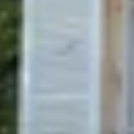
Visite cave & dégustation vin Beaujolais
Visite chateau & dégustation vin Bordeaux
Visite cave & dégustation vin Bourgogne
Visite cave & distillerie Calvados
Visite cave Champagne
Visite cave & dégustation vin Corse
Visite cave & dégustation vin Jura
Visite cave & dégustation vin Languedoc
Roussillon
Visite rhumerie Martinique
Visite cave & dégustation vin Poitou Charentes
Domaines viticoles Provence