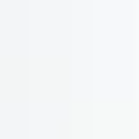
Bouvet Ladubay
Cave de Vouvray
Caves Monmousseau
Château de Parnay
Château de Sancerre
Château de Tracy
Domaine de la Garenne
Domaine Filliatreau
Domaine FL
Ateliers dégustation rhum
Ateliers dégustation whisky
Cours d'oenologie