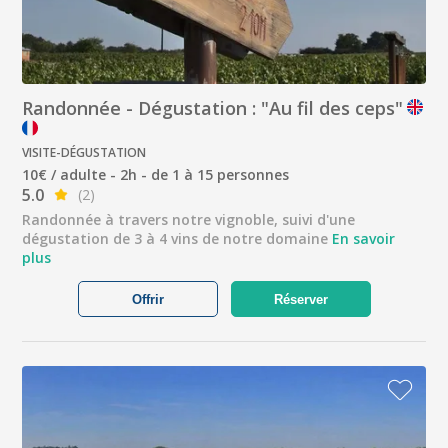
Randonnée - Dégustation : "Au fil des ceps"
VISITE-DÉGUSTATION
10€ / adulte - 2h - de 1 à 15 personnes
5.0
(2)
Randonnée à travers notre vignoble, suivi d'une
dégustation de 3 à 4 vins de notre domaine
En savoir
plus
Offrir
Réserver