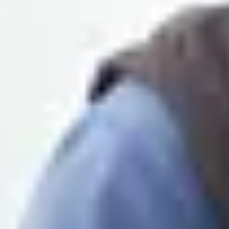
Domaines viticoles Provence
Visite cave & dégustation vin Savoie
Visite cave & dégustation vin Sud Ouest
Visite cave & dégustation vin Val de Loire
Visite cave & dégustation vin Vallée du Rhône
Top destinations
Thématiques
Tous les séjours oenologiques