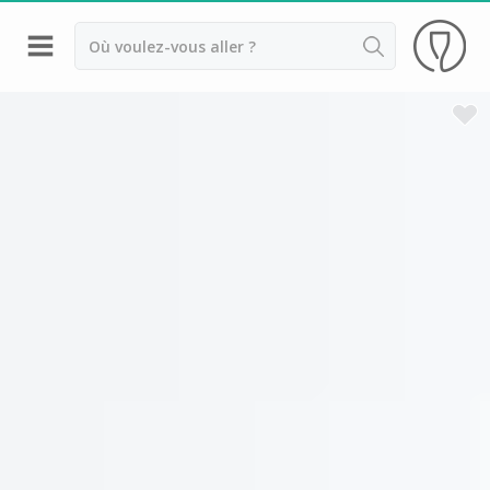
Retour
Visite cave & dégustation vin Angers
Visite cave & dégustation vin Chinon
Visite vignoble & dégustation vin Nantes
Visite cave & dégustation vin Sancerre
Visite cave & dégustation vin Saumur
Visite cave & dégustation vin Touraine
Visite cave & dégustation vin Tours
Visite cave Vouvray
Ackerman