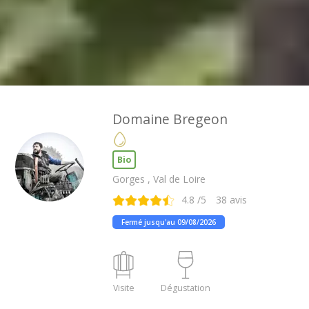
Domaine Bregeon
Bio
Gorges , Val de Loire
4.8
/5
38
avis
Fermé jusqu'au 09/08/2026
Visite
Dégustation