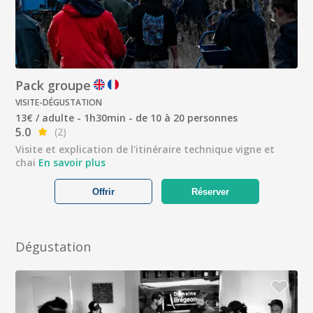
Pack groupe
VISITE-DÉGUSTATION
13€ / adulte - 1h30min - de 10 à 20 personnes
5.0
(2)
Visite et explication de l'itinéraire technique vigne et
chai
En savoir plus
Offrir
Réserver
Dégustation