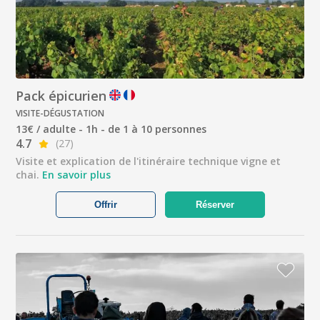
Pack épicurien
VISITE-DÉGUSTATION
13€ / adulte - 1h - de 1 à 10 personnes
4.7
(27)
Visite et explication de l'itinéraire technique vigne et
chai.
En savoir plus
Offrir
Réserver