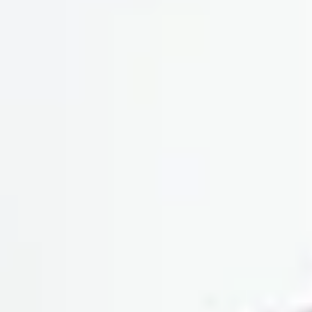
Visite cave & dégustation vin Alsace
Visite cave & dégustation vin Beaujolais
Visite chateau & dégustation vin Bordeaux
Visite cave & dégustation vin Bourgogne
Visite cave & distillerie Calvados
Visite cave Champagne
Visite cave & dégustation vin Corse
Visite cave & dégustation vin Jura
Visite cave & dégustation vin Languedoc
Roussillon
Visite rhumerie Martinique
Visite cave & dégustation vin Poitou Charentes