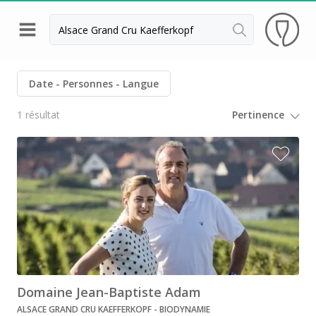
Retour
Visite cave & dégustation vin Colmar
Date
Personnes
Langue
Distilleries Alsace
1 résultat
Visite cave & dégustation vin Strasbourg
Achillée
Arthur Metz
Cave des Hospices de Strasbourg
Distillerie Lehmann
Domaine Jean Sipp
Domaine Jean-Baptiste Adam
Domaine Paul Blanck
ALSACE GRAND CRU KAEFFERKOPF - BIODYNAMIE