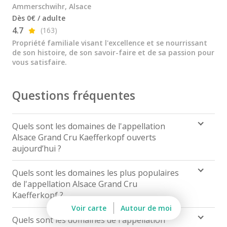
Dopff au Moulin
Ammerschwihr, Alsace
Dès 0€ / adulte
Famille Hugel
4.7
(163)
Propriété familiale visant l'excellence et se nourrissant
Cadeau dégustation vin Alsace
de son histoire, de son savoir-faire et de sa passion pour
vous satisfaire.
Carte Cadeau
Cours d'oenologie Alsace
Questions fréquentes
Cours d'oenologie Colmar
Cours d'oenologie Strasbourg
Quels sont les domaines de l'appellation
Alsace Grand Cru Kaefferkopf ouverts
Tous les cours d'oenologie
aujourd’hui ?
Visite cave & dégustation vin Alsace
Pour découvrir les domaines de l'appellation Alsace
Quels sont les domaines les plus populaires
Grand Cru Kaefferkopf ouverts aujourd’hui,
cliquez
Visite cave & dégustation vin Beaujolais
de l'appellation Alsace Grand Cru
ici
.
Kaefferkopf ?
Visite chateau & dégustation vin Bordeaux
Voir carte
Autour de moi
Les domaines les plus populaires de l'appellation
Visite cave & dégustation vin Bourgogne
Quels sont les domaines de l'appellation
Alsace Grand Cru Kaefferkopf sont :