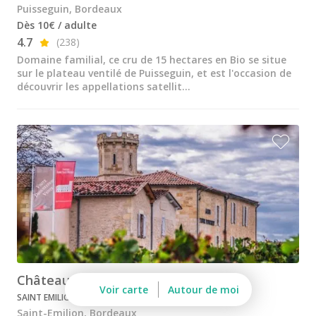
Château de la Rivière
Puisseguin, Bordeaux
Dès 10€ / adulte
Château de Pressac
4.7
(238)
Domaine familial, ce cru de 15 hectares en Bio se situe
Château de Sales
sur le plateau ventilé de Puisseguin, et est l'occasion de
découvrir les appellations satellit...
Château du Taillan
Château Ferrière
Château Fombrauge
Château Guadet
Château Haut Bailly
Château Kirwan
Château Lafaurie Peyraguey
Château Lagrange
Château Tour Pourret
Voir carte
Autour de moi
SAINT EMILION GRAND CRU - BIO
Château Latour Martillac
Saint-Emilion, Bordeaux