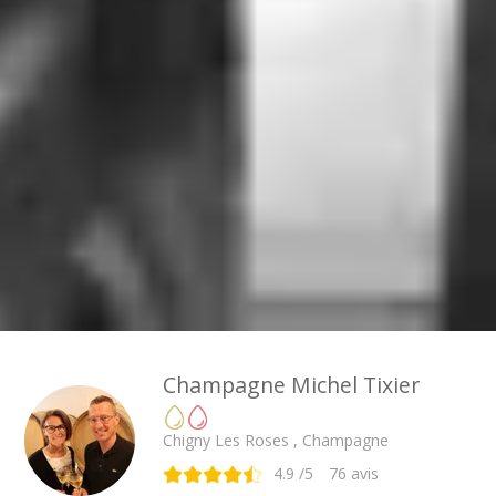
Champagne Michel Tixier
Chigny Les Roses , Champagne
4.9
/5
76
avis