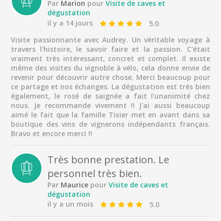
Par
Marion
pour
Visite de caves et
Entre amis
dégustation
En famille
il y a 14 jours
5.0
Seul
Visite passionnante avec Audrey. Un véritable voyage à
travers l'histoire, le savoir faire et la passion. C'était
Voyageur d'affaires
vraiment très intéressant, concret et complet. Il existe
même des visites du vignoble à vélo, cela donne envie de
revenir pour découvrir autre chose. Merci beaucoup pour
ce partage et nos échanges. La dégustation est très bien
également, le rosé de saignée a fait l'unanimité chez
nous. Je recommande vivement !! J'ai aussi beaucoup
aimé le fait que la famille Tixier met en avant dans sa
boutique des vins de vignerons indépendants français.
Bravo et encore merci !!
Très bonne prestation. Le
personnel très bien.
Par
Maurice
pour
Visite de caves et
dégustation
il y a un mois
5.0