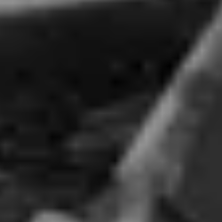
Visite cave & dégustation vin Beaujolais
Visite chateau & dégustation vin Bordeaux
Visite cave & dégustation vin Bourgogne
Visite cave & distillerie Calvados
Visite cave Champagne
Visite cave & dégustation vin Corse
Visite cave & dégustation vin Jura
Visite cave & dégustation vin Languedoc
Roussillon
Visite rhumerie Martinique
Visite cave & dégustation vin Poitou Charentes
Domaines viticoles Provence