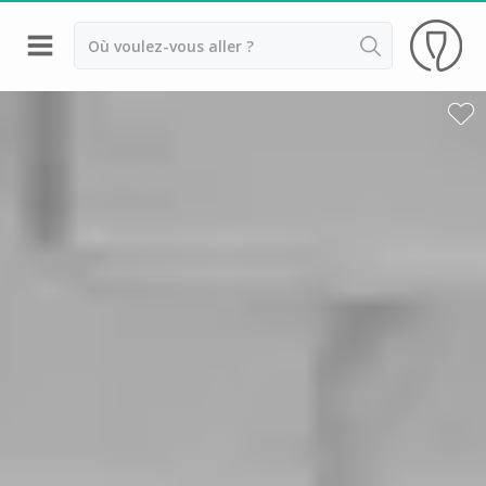
Retour
Visite cave Epernay
Visite cave & dégustation champagne Reims
Visite cave & dégustation champagne Troyes
Champagne Ayala
Champagne Canard Duchêne
Champagne Devaux
Champagne Lanson
Champagne Mercier
Champagne Moët et Chandon