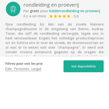
rondleiding en proeverij
Par
greet
pour
Kelderrondleiding en proeverij
il y a un mois
5.0
fijne rondleiding bij één van de zovele kleinere
champagnehuizen in de omgeving van Reims. Audrey
Tixier, die zelf de rondleiding verzorgde, legde ons in
heel verstaanbaar Engels het volledige productieproces
uit en lichtte ons in over de streek, de druivensoorten en
al wat er te weten valt over "champagne". Er werd ook
zonder moeite antwoord gegeven op de vragen die
gesteld werden. De proeverij was een gezellige én lekkere
afsluiter van een zeer aangenaam bezoek . Zeker de
Filtrez pour voir les prix
moeite waard als je in de omgeving bent (en het dorpje
Voir disponibilités
Date
Personnes
Langue
Chigny-les-Roses is ook heel charmant).
Friendly, knowledgeable and
impressive tour and tasting
Par
Marc & Aisha
pour
Visite de caves et
dégustation
il y a un mois
5.0