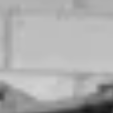
Champagne Mumm
Champagne Pommery
Villa Demoiselle
Champagne Ruinart
Champagne Taittinger
Champagne Veuve Clicquot
Pressoria
Petits producteurs de champagne
Ateliers d’assemblage
Ateliers sabrage Champagne
Cours d'oenologie
Visite cave & dégustation vin Alsace