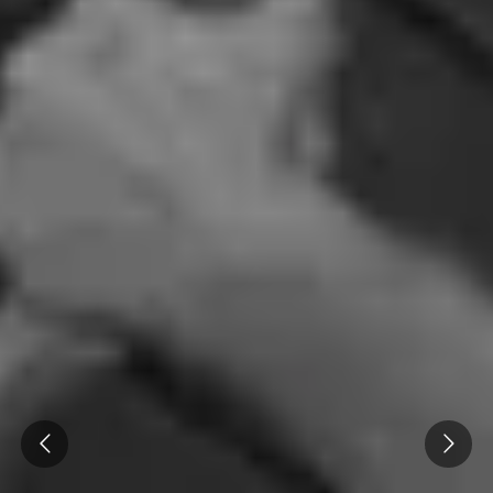
Visite cave & dégustation vin Savoie
Visite cave & dégustation vin Sud Ouest
Visite cave & dégustation vin Val de Loire
Visite cave & dégustation vin Vallée du Rhône
Séjours oenologiques Champagne
Séjours oenologiques Epernay
Séjours gastronomiques Champagne
Tous les séjours oenologiques en Champagne
Prev
Next