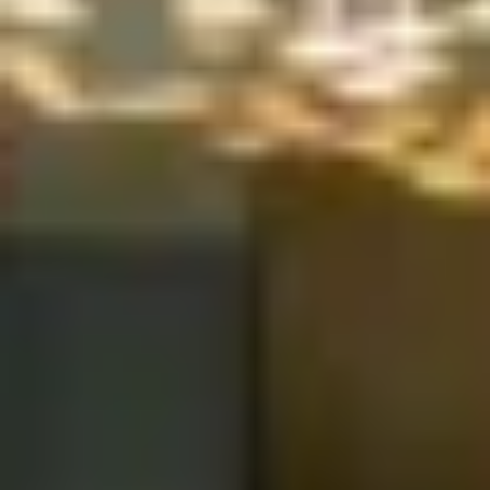
Champagne Mumm
Champagne Pommery
Villa Demoiselle
Champagne Ruinart
Champagne Taittinger
Champagne Veuve Clicquot
Pressoria
Petits producteurs de champagne
Ateliers d’assemblage
Ateliers sabrage Champagne
Cours d'oenologie
Visite cave & dégustation vin Alsace