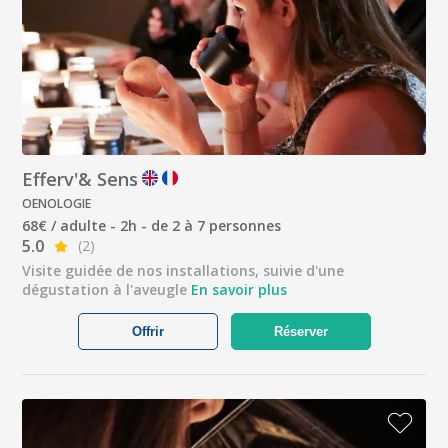
Efferv'& Sens
OENOLOGIE
68€ / adulte - 2h - de 2 à 7 personnes
5.0
(2)
Visite guidée de nos installations, suivie d'une
dégustation à l'aveugle
En savoir plus
Offrir
Réserver