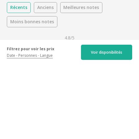
Récents
Anciens
Meilleures notes
Moins bonnes notes
4.8/5
Filtrez pour voir les prix
Voir disponibilités
228 avis
Date
Personnes
Langue
Accueil :
4.9
/5
Activités :
4.7
/5
Boissons :
4.6
/5
Activité
Toutes
Occasion
Visite guidée et dégustation
Toutes
En route
En couple
July 2026 Visit