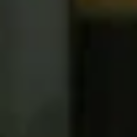
Visite cave & dégustation vin Beaujolais
Visite chateau & dégustation vin Bordeaux
Visite cave & dégustation vin Bourgogne
Visite cave & distillerie Calvados
Visite cave Champagne
Visite cave & dégustation vin Corse
Visite cave & dégustation vin Jura
Visite cave & dégustation vin Languedoc
Roussillon
Visite rhumerie Martinique
Visite cave & dégustation vin Poitou Charentes
Domaines viticoles Provence