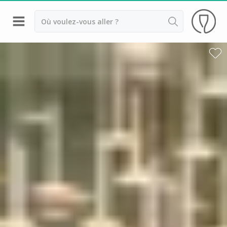
Retour
Visite cave Epernay
Visite cave & dégustation champagne Reims
Visite cave & dégustation champagne Troyes
Champagne Ayala
Champagne Canard Duchêne
Champagne Devaux
Champagne Lanson
Champagne Mercier
Champagne Moët et Chandon