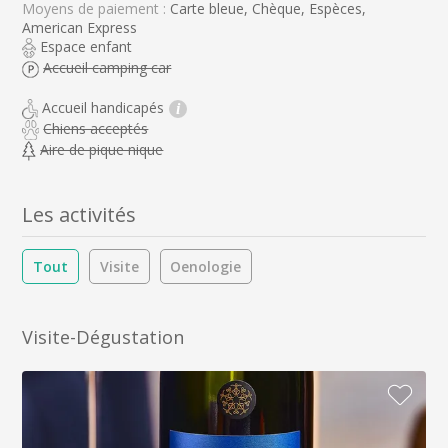
Moyens de paiement :
Carte bleue, Chèque, Espèces,
American Express
Espace enfant
Accueil camping car
Accueil handicapés
i
Chiens acceptés
Aire de pique nique
Les activités
Tout
Visite
Oenologie
Visite-Dégustation