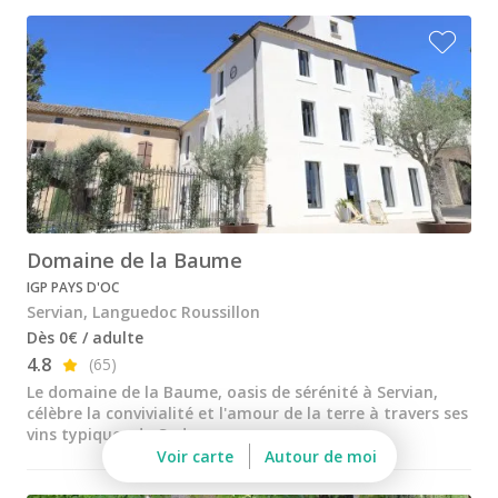
Château de Pennautier
Château l'Hospitalet
Château Valmy
Domaine de la Baume
Les Clos de Paulilles
Mas Amiel
Domaine de la Baume
Mas de Daumas Gassac
IGP PAYS D'OC
Terres des Templiers
Servian, Languedoc Roussillon
Dès 0€ / adulte
Cours d'oenologie Montpellier
4.8
(65)
Tous les cours d'oenologie
Le domaine de la Baume, oasis de sérénité à Servian,
célèbre la convivialité et l'amour de la terre à travers ses
Visite cave & dégustation vin Alsace
vins typiques du Sud
Voir carte
Autour de moi
Visite cave & dégustation vin Beaujolais