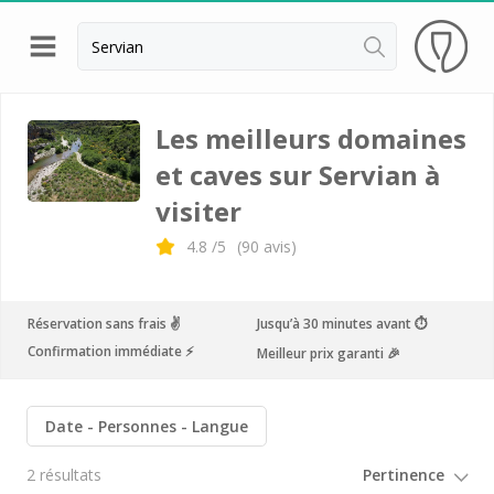
Retour
Visite cave & dégustation vin Banyuls
Les meilleurs domaines
et caves sur Servian à
Visite cave & dégustation vin Hérault
visiter
Visite cave & dégustation vin Montpellier
4.8
/5
(
90
avis)
Visite cave & dégustation vin Narbonne
Visite cave & dégustation vin Pic Saint Loup
Réservation sans frais ✌️
Jusqu’à 30 minutes avant ⏱
Abbaye de Fontfroide
Confirmation immédiate ⚡️
Meilleur prix garanti 🎉
Abbaye de Valmagne
Château de Flaugergues
Date
Personnes
Langue
Château de l'Engarran
2 résultats