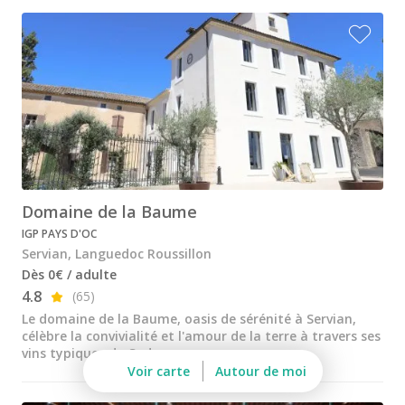
Château de Pennautier
Château l'Hospitalet
Château Valmy
Domaine de la Baume
Les Clos de Paulilles
Mas Amiel
Domaine de la Baume
Mas de Daumas Gassac
IGP PAYS D'OC
Terres des Templiers
Servian, Languedoc Roussillon
Dès 0€ / adulte
Cours d'oenologie Montpellier
4.8
(65)
Tous les cours d'oenologie
Le domaine de la Baume, oasis de sérénité à Servian,
célèbre la convivialité et l'amour de la terre à travers ses
Visite cave & dégustation vin Alsace
vins typiques du Sud
Voir carte
Autour de moi
Visite cave & dégustation vin Beaujolais