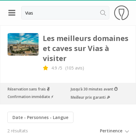
Retour
Visite cave & dégustation vin Banyuls
Les meilleurs domaines
et caves sur Vias à
Visite cave & dégustation vin Hérault
visiter
Visite cave & dégustation vin Montpellier
4.9
/5
(
105
avis)
Visite cave & dégustation vin Narbonne
Visite cave & dégustation vin Pic Saint Loup
Réservation sans frais ✌️
Jusqu’à 30 minutes avant ⏱
Abbaye de Fontfroide
Confirmation immédiate ⚡️
Meilleur prix garanti 🎉
Abbaye de Valmagne
Château de Flaugergues
Date
Personnes
Langue
Château de l'Engarran
2 résultats