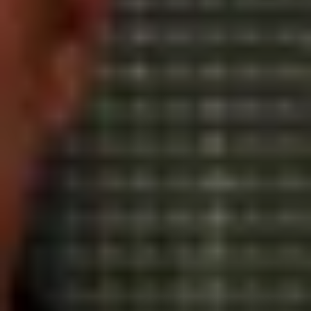
Visite cave & dégustation vin Beaujolais
Visite chateau & dégustation vin Bordeaux
Visite cave & dégustation vin Bourgogne
Visite cave & distillerie Calvados
Visite cave Champagne
Visite cave & dégustation vin Corse
Visite cave & dégustation vin Jura
Visite cave & dégustation vin Languedoc
Roussillon
Visite rhumerie Martinique
Visite cave & dégustation vin Poitou Charentes
Domaines viticoles Provence