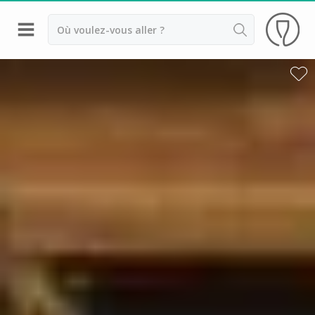
Retour
Visite cave Epernay
Visite cave & dégustation champagne Reims
Visite cave & dégustation champagne Troyes
Champagne Ayala
Champagne Canard Duchêne
Champagne Devaux
Champagne Lanson
Champagne Mercier
Champagne Moët et Chandon