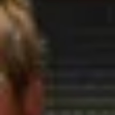
Champagne Mumm
Champagne Pommery
Villa Demoiselle
Champagne Ruinart
Champagne Taittinger
Champagne Veuve Clicquot
Pressoria
Petits producteurs de champagne
Ateliers d’assemblage
Ateliers sabrage Champagne
Cours d'oenologie
Visite cave & dégustation vin Alsace