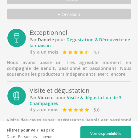
Toutes
Occasion
Visite & dégustation de 3 Champagnes
Toutes
Dégustation & Découverte de la maison
En couple
Exceptionnel
Par
Daniele
pour
Dégustation & Découverte de
Entre amis
la maison
En famille
il y a un mois
4.7
Seul
Nous avons passé un très agréable moment en
compagnie de Benoît, passionné et passionnant. Nous
Voyageur d'affaires
soutenons les producteurs indépendants. Merci encore.
Visite et dégustation
Par
Vincent
pour
Visite & dégustation de 3
Champagnes
il y a un mois
5.0
Visite des caves super intéressante Benoît est passionné
par son travail et nous partage sa passion et la
Filtrez pour voir les prix
dégustation est un très bon moment de partage Je
Voir disponibilités
Date
Personnes
Langue
recommande