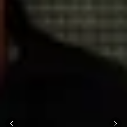
Visite cave & dégustation vin Savoie
Visite cave & dégustation vin Sud Ouest
Visite cave & dégustation vin Val de Loire
Visite cave & dégustation vin Vallée du Rhône
Séjours oenologiques Champagne
Séjours oenologiques Epernay
Séjours gastronomiques Champagne
Tous les séjours oenologiques en Champagne
Prev
Next