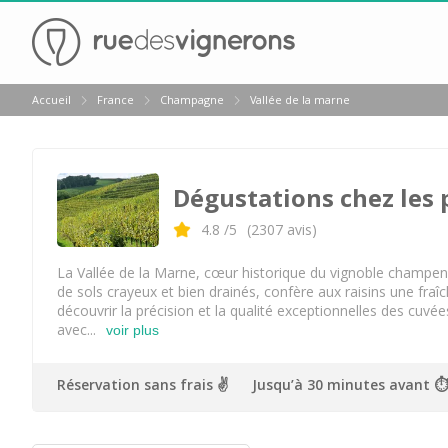
Retour
Accueil
France
Champagne
Vallée de la marne
Visite cave Epernay
Visite cave & dégustation champagne Reims
Dégustations chez les 
Visite cave & dégustation champagne Troyes
Champagne Ayala
4.8
/5
(
2307
avis)
Champagne Canard Duchêne
La Vallée de la Marne, cœur historique du vignoble champen
de sols crayeux et bien drainés, confère aux raisins une fr
Champagne Devaux
découvrir la précision et la qualité exceptionnelles des cuvé
avec...
voir plus
Champagne Lanson
Champagne Mercier
Réservation sans frais ✌️
Jusqu’à 30 minutes avant ⏱
Champagne Moët et Chandon