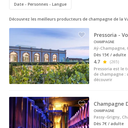
Champagne Mumm
Date
Personnes
Langue
Champagne Pommery
Découvrez les meilleurs producteurs de champagne de la Va
Villa Demoiselle
Pressoria - 
Champagne Ruinart
CHAMPAGNE
Champagne Taittinger
Aÿ-Champagne,
Dès 15€ / adulte
Champagne Veuve Clicquot
4.7
(265)
Pressoria
Pressoria est le 
de champagne : u
Petits producteurs de champagne
découvrir
Ateliers d’assemblage
Ateliers sabrage Champagne
Champagne 
CHAMPAGNE
Cours d'oenologie
Passy-Grigny, C
Visite cave & dégustation vin Alsace
Dès 7€ / adulte