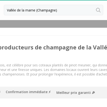
Retour
Cours d'oenologie Champagne
Cours d'oenologie Reims
producteurs de champagne de la Vallé
Tous les cours d'oenologie
Ateliers d'assemblage Champagn
Tous les ateliers d'assemblage
ois, est célèbre pour ses coteaux plantés de pinot meunier, qui donn
aîcheur et une finesse uniques. Les domaines locaux ouvrent leurs ca
es champenoises. Et pour prolonger l’expérience, il est possible d’ache
Confirmation immédiate ⚡️
Meilleur prix garanti 🎉