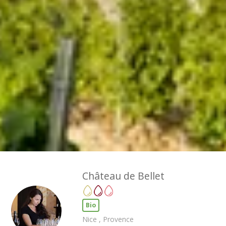
Thématiques
Tous les séjours oenologiques
Château de Bellet
Bio
Nice , Provence