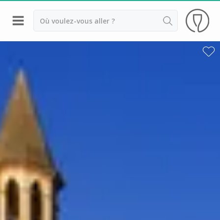
Retour
Dégustation vin Aix en Provence
Domaines viticoles Bandol
Dégustation vin Marseille
Domaines viticoles Nice
Domaines viticoles Var
Château Font du Broc
Château Saint Maur
Commanderie de Peyrassol
Domaine de la Bégude