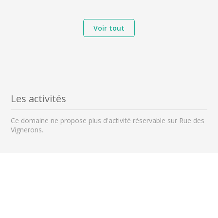
Voir tout
Les activités
Ce domaine ne propose plus d'activité réservable sur Rue des
Vignerons.
Les domaines à visiter à proximité
à 1 km
à 71 km