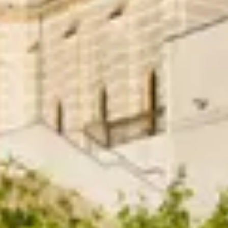
Visite cave & dégustation vin Corse
Visite cave & dégustation vin Jura
Visite cave & dégustation vin Languedoc
Roussillon
Visite rhumerie Martinique
Visite cave & dégustation vin Poitou Charentes
Domaines viticoles Provence
Visite cave & dégustation vin Savoie
Visite cave & dégustation vin Sud Ouest
Visite cave & dégustation vin Val de Loire
Visite cave & dégustation vin Vallée du Rhône
Top destinations