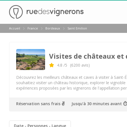
Retour
Accueil
France
Bordeaux
Saint Emilion
Visite chateau & dégustation vin Margaux
Visite chateau & dégustation vin Médoc
Visites de châteaux et
Visite chateau & dégustation vin Pauillac
Visite chateau & dégustation vin Pessac Léognan
4.8
/5
(
6200
avis)
Visite chateau & dégustation vin Saint Emilion
Découvrez les meilleurs châteaux et caves à visiter à Saint-
souhaitiez visiter un château historique, explorer le vignobl
Visite chateau & dégustation vin Sauternes
expériences proposées par les vignerons de l'appellation per
Château Bouscaut
Réservation sans frais ✌️
Jusqu’à 30 minutes avant ⏱
Château Chasse Spleen
Château Dauzac
Date
Personnes
Langue