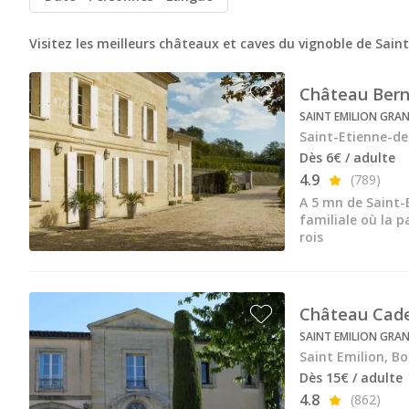
Château de la Rivière
Château de Pressac
Visitez les meilleurs châteaux et caves du vignoble de Sain
Château de Sales
Château Ber
Château du Taillan
SAINT EMILION GRAN
Saint-Etienne-de
Château Ferrière
Dès 6€ / adulte
4.9
(789)
Château Fombrauge
A 5 mn de Saint-
Château Guadet
familiale où la p
rois
Château Haut Bailly
Château Kirwan
Château Cade
Château Lafaurie Peyraguey
SAINT EMILION GRAN
Château Lagrange
Saint Emilion, B
Dès 15€ / adulte
Château Latour Martillac
4.8
(862)