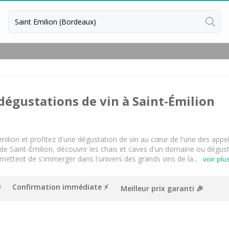
Retour
Dégustation vin & fromage Borde
Toutes les dégustations de vin &
 dégustations de vin à Saint-Émilion
Dégustation whisky Bordeaux
Toutes les dégustations de whisk
Cours d'oenologie Bordeaux
Émilion et profitez d'une dégustation de vin au cœur de l'une des appe
e de Saint-Émilion, découvrir les chais et caves d'un domaine ou dégust
Cours d'oenologie Saint Emilion
mettent de s'immerger dans l'univers des grands vins de la...
voir plu
Tous les cours d'oenologie
Confirmation immédiate ⚡️
Meilleur prix garanti 🎉
Ateliers d'assemblage vin Bordea
Ateliers d’assemblage vin Saint Em