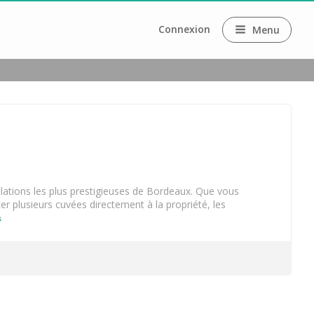
Connexion
Menu
aux
 fromage
y
llations les plus prestigieuses de Bordeaux. Que vous
er plusieurs cuvées directement à la propriété, les
s
ux
ilion