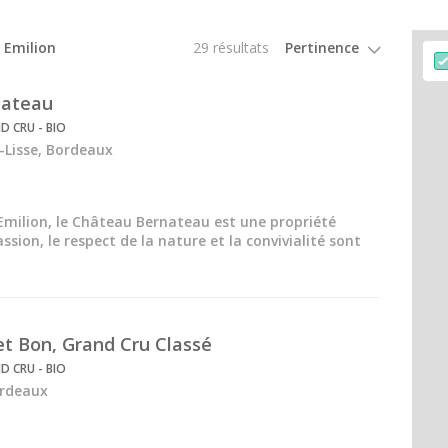
Tous les ateliers d'assemblage
t Emilion
29 résultats
nateau
D CRU - BIO
-Lisse, Bordeaux
Emilion, le Château Bernateau est une propriété
assion, le respect de la nature et la convivialité sont
t Bon, Grand Cru Classé
D CRU - BIO
ordeaux