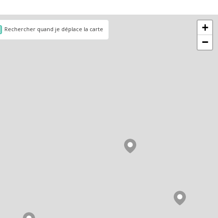
+
Rechercher quand je déplace la carte
−