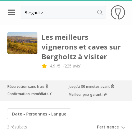
Retour
Visite cave & dégustation vin Colmar
Les meilleurs
vignerons et caves sur
Distilleries Alsace
Bergholtz à visiter
Visite cave & dégustation vin Strasbourg
4.9
/5
(
225
avis)
Achillée
Arthur Metz
Réservation sans frais ✌️
Jusqu’à 30 minutes avant ⏱
Cave des Hospices de Strasbourg
Confirmation immédiate ⚡️
Meilleur prix garanti 🎉
Distillerie Lehmann
Domaine Jean Sipp
Date
Personnes
Langue
Domaine Paul Blanck
3 résultats