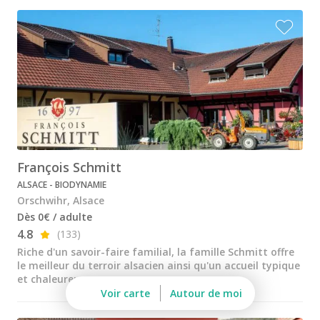
Dopff au Moulin
Famille Hugel
Cadeau dégustation vin Alsace
Carte Cadeau
Cours d'oenologie Alsace
Cours d'oenologie Colmar
François Schmitt
Cours d'oenologie Strasbourg
ALSACE - BIODYNAMIE
Tous les cours d'oenologie
Orschwihr, Alsace
Dès 0€ / adulte
Visite cave & dégustation vin Alsace
4.8
(133)
Visite cave & dégustation vin Beaujolais
Riche d'un savoir-faire familial, la famille Schmitt offre
le meilleur du terroir alsacien ainsi qu'un accueil typique
Visite chateau & dégustation vin Bordeaux
et chaleureux.
Voir carte
Autour de moi
Visite cave & dégustation vin Bourgogne