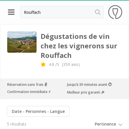
Retour
Visite cave & dégustation vin Colmar
Dégustations de vin
chez les vignerons sur
Distilleries Alsace
Rouffach
Visite cave & dégustation vin Strasbourg
4.8
/5
(
359
avis)
Achillée
Arthur Metz
Réservation sans frais ✌️
Jusqu’à 30 minutes avant ⏱
Cave des Hospices de Strasbourg
Confirmation immédiate ⚡️
Meilleur prix garanti 🎉
Distillerie Lehmann
Domaine Jean Sipp
Date
Personnes
Langue
Domaine Paul Blanck
5 résultats