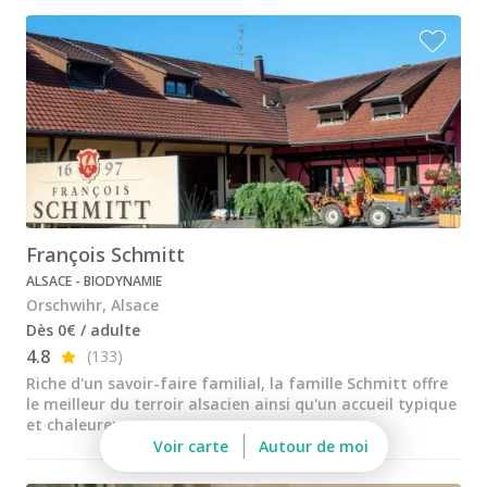
Dopff au Moulin
Famille Hugel
Cadeau dégustation vin Alsace
Carte Cadeau
Cours d'oenologie Alsace
Cours d'oenologie Colmar
François Schmitt
Cours d'oenologie Strasbourg
ALSACE - BIODYNAMIE
Tous les cours d'oenologie
Orschwihr, Alsace
Dès 0€ / adulte
Visite cave & dégustation vin Alsace
4.8
(133)
Visite cave & dégustation vin Beaujolais
Riche d'un savoir-faire familial, la famille Schmitt offre
le meilleur du terroir alsacien ainsi qu'un accueil typique
Visite chateau & dégustation vin Bordeaux
et chaleureux.
Voir carte
Autour de moi
Visite cave & dégustation vin Bourgogne