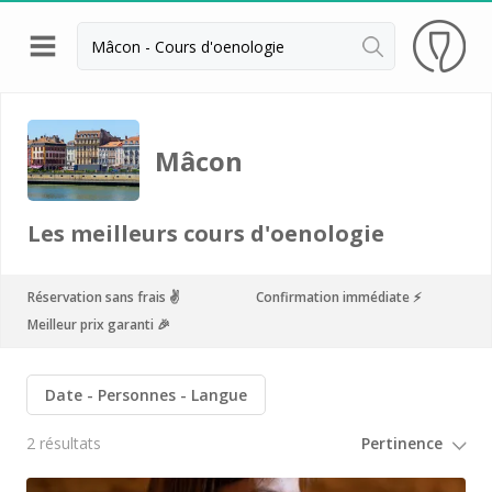
Retour
Visite cave & dégustation vin Beaune
Mâcon
Visite cave & dégustation vin Chablis
Visite cave & dégustation vin Dijon
Les meilleurs cours d'oenologie
Visite cave & dégustation vin Meursault
Armand Heitz
Réservation sans frais ✌️
Confirmation immédiate ⚡️
Meilleur prix garanti 🎉
Champy
Château de Chamilly
Date
Personnes
Langue
Château de Chamirey
2 résultats
Château de Marsannay