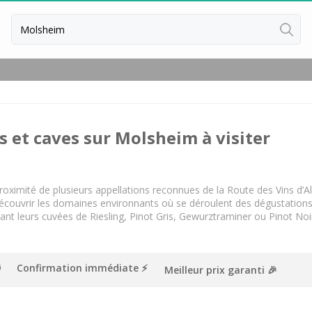
Retour
Séjour oenologique Beaune
Séjour oenologique Bordeaux
s et caves sur Molsheim à visiter
Séjour oenologique Bourgogne
Séjour oenologique Chablis
Séjour oenologique Champagne
proximité de plusieurs appellations reconnues de la Route des Vins d’
 découvrir les domaines environnants où se déroulent des dégustations 
Séjour oenologique Epernay
sant leurs cuvées de Riesling, Pinot Gris, Gewurztraminer ou Pinot No
Séjour oenologique Saint Emilion
Week end dégustation vin et spa
Confirmation immédiate ⚡️
Meilleur prix garanti 🎉
Week end gastronomique