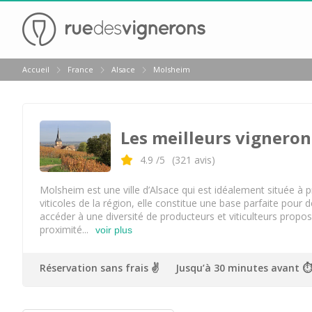
Retour
Accueil
France
Alsace
Molsheim
Visite cave & dégustation vin Colmar
Distilleries Alsace
Les meilleurs vigneron
Visite cave & dégustation vin Strasbourg
Achillée
4.9
/5
(
321
avis)
Arthur Metz
Molsheim est une ville d’Alsace qui est idéalement située à 
viticoles de la région, elle constitue une base parfaite pour
Cave des Hospices de Strasbourg
accéder à une diversité de producteurs et viticulteurs propo
proximité...
voir plus
Distillerie Lehmann
Domaine Jean Sipp
Réservation sans frais ✌️
Jusqu’à 30 minutes avant ⏱
Domaine Paul Blanck