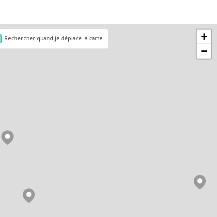
+
Rechercher quand je déplace la carte
−