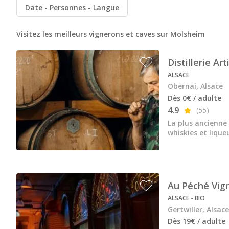
Dopff au Moulin
Date
Personnes
Langue
Famille Hugel
Visitez les meilleurs vignerons et caves sur Molsheim
Cadeau dégustation vin Alsace
Distillerie A
Carte Cadeau
ALSACE
Cours d'oenologie Alsace
Obernai, Alsace
Dès 0€ / adulte
Cours d'oenologie Colmar
4.9
(55)
Cours d'oenologie Strasbourg
La plus ancienne 
whiskies et liqueu
Tous les cours d'oenologie
Visite cave & dégustation vin Alsace
Visite cave & dégustation vin Beaujolais
Au Péché Vign
ALSACE - BIO
Visite chateau & dégustation vin Bordeaux
Gertwiller, Alsace
Visite cave & dégustation vin Bourgogne
Dès 19€ / adulte